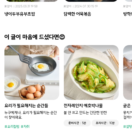
뽀얌이
2025.03.31 19:58
뽀얌이
2024.07.30 15:19
뽀얌이
냉이두부유부초밥
담백한 어묵볶음
방학
이 글이 마음에 드셨다면😍
요리가 필요해지는 순간들
전자레인지 애호박나물
굳은
누구에게나, 요리가 필요해지는 순간
불 안 쓰고 만드는 간단한 반찬
뭉치거
이 찾아와요.
걸까?
준비시간
5분
조리시간
10분
요리칼럼
자취
설탕