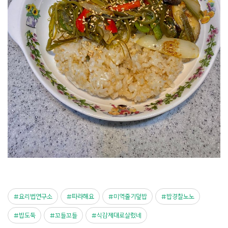
요리법연구소
따라해요
미역줄기덮밥
밥경찰노노
밥도둑
꼬들꼬들
식감제대로살렸네