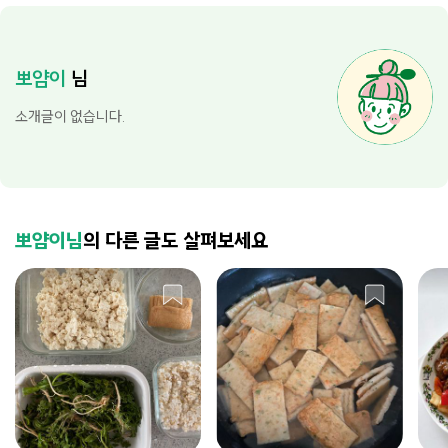
뽀얌이
님
소개글이 없습니다.
뽀얌이님
의 다른 글도 살펴보세요