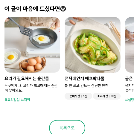
이 글이 마음에 드셨다면😍
요리가 필요해지는 순간들
전자레인지 애호박나물
굳은
누구에게나, 요리가 필요해지는 순간
불 안 쓰고 만드는 간단한 반찬
뭉치거
이 찾아와요.
걸까?
준비시간
5분
조리시간
10분
요리칼럼
자취
설탕
목록으로