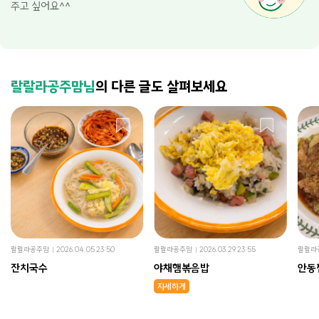
주고 싶어요^^
랄랄라공주맘님
의 다른 글도 살펴보세요
랄랄라공주맘
2026.04.05 23:50
랄랄라공주맘
2026.03.29 23:55
랄랄라
잔치국수
야채햄볶음밥
안동
자세하게