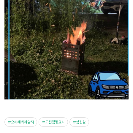
요리해봐야알지
도전캠핑요리
삼겹살