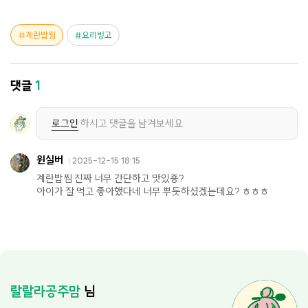
계란밥찜
요리빙고
댓글
1
로그인
하시고 댓글을 남겨보세요.
윈실버
2025-12-15 18:15
계란밥찜 진짜 너무 간단하고 맛있죵?
아이가 잘 먹고 좋아했다네 너무 뿌듯하셨겠는데요? ㅎㅎㅎ
랄랄라공주맘
님