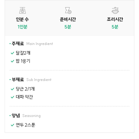
인분 수
준비시간
조리시간
1인분
5분
5분
주재료
Main Ingredient
달걀2개
밥 1공기
부재료
Sub Ingredient
당근 2/1개
대파 약간
양념
Seasoning
연두 2스푼