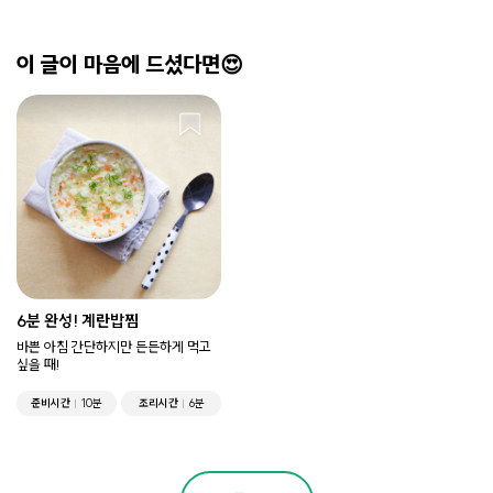
이 글이 마음에 드셨다면😍
6분 완성! 계란밥찜
바쁜 아침 간단하지만 든든하게 먹고
싶을 때!
준비시간
10분
조리시간
6분