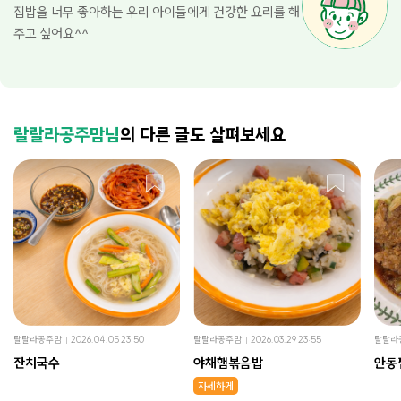
집밥을 너무 좋아하는 우리 아이들에게 건강한 요리를 해
주고 싶어요^^
랄랄라공주맘님
의 다른 글도 살펴보세요
랄랄라공주맘
2026.04.05 23:50
랄랄라공주맘
2026.03.29 23:55
랄랄라
잔치국수
야채햄볶음밥
안동
자세하게