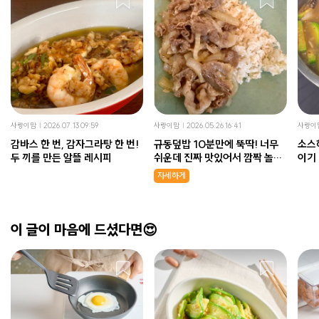
사랑이맘
2026.07.13 09:59
사랑이맘
2026.05.26 16:41
사랑이
감바스 한 번, 감자그라탕 한 번!
규동덮밥 10분만에 뚝딱! 너무
소스
두 끼를 만든 알뜰 레시피
쉬운데 진짜 맛있어서 깜짝 놀랐
이기
어요!
자세하게
이 글이 마음에 드셨다면😍