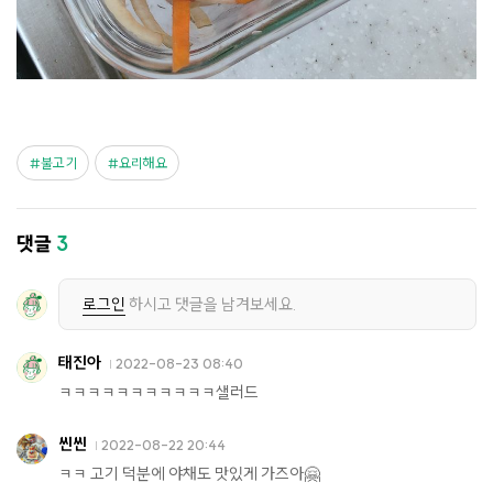
불고기
요리해요
댓글
3
로그인
하시고 댓글을 남겨보세요.
태진아
2022-08-23 08:40
ㅋㅋㅋㅋㅋㅋㅋㅋㅋㅋㅋ샐러드
씬씬
2022-08-22 20:44
ㅋㅋ 고기 덕분에 야채도 맛있게 가즈아🤗