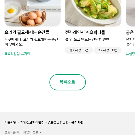
요리가 필요해지는 순간들
전자레인지 애호박나물
굳은
누구에게나, 요리가 필요해지는 순간
불 안 쓰고 만드는 간단한 반찬
뭉치거
이 찾아와요.
걸까?
준비시간
5분
조리시간
10분
요리칼럼
자취
설탕
목록으로
이용약관
개인정보처리방침
ABOUT US
공지사항
샘표식품(주)
사업자 정보