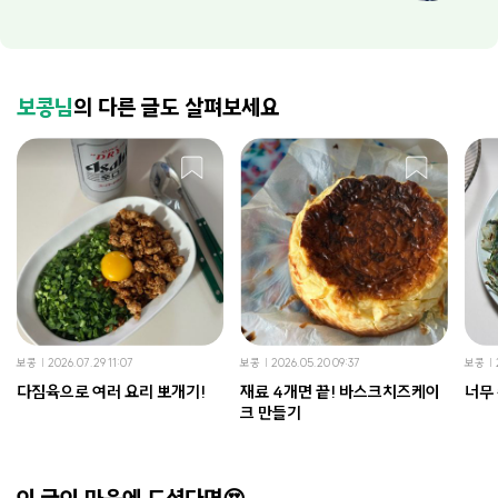
보콩님
의 다른 글도 살펴보세요
보콩
2026.07.29 11:07
보콩
2026.05.20 09:37
보콩
다짐육으로 여러 요리 뽀개기!
재료 4개면 끝! 바스크치즈케이
너무
크 만들기