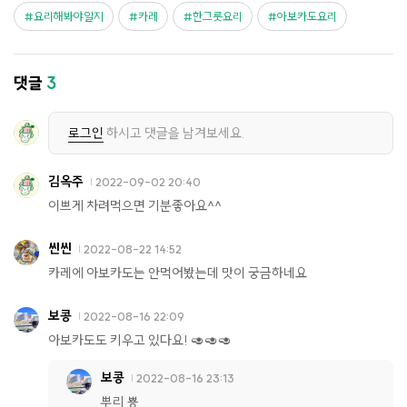
요리해봐야알지
카레
한그릇요리
아보카도요리
댓글
3
로그인
하시고 댓글을 남겨보세요.
김옥주
2022-09-02 20:40
이쁘게 차려먹으면 기분좋아요^^
씬씬
2022-08-22 14:52
카레에 아보카도는 안먹어봤는데 맛이 궁금하네요
보콩
2022-08-16 22:09
아보카도도 키우고 있다요! 🥑🥑🥑
보콩
2022-08-16 23:13
뿌리 뿅