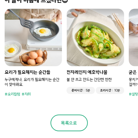
이 글이 마음에 드셨다면😍
요리가 필요해지는 순간들
전자레인지 애호박나물
굳은
누구에게나, 요리가 필요해지는 순간
불 안 쓰고 만드는 간단한 반찬
뭉치거
이 찾아와요.
걸까?
준비시간
5분
조리시간
10분
요리칼럼
자취
설탕
목록으로