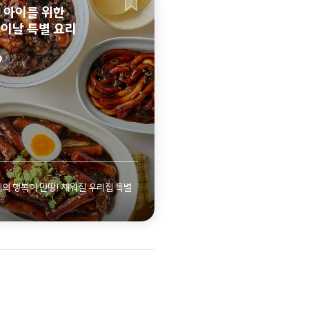
 아이를 위한
이날 특별 요리
9
자세히 보기
의 행복이 만땅! 채워질 우리집 특별
 않게 도전해 보세요.