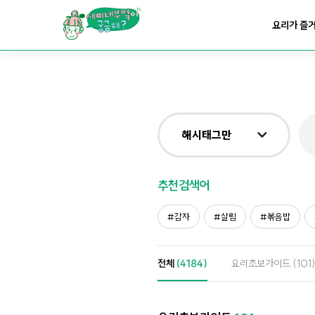
요리가
맛있어지는
부엌
요리가 즐
요리가
건강해지는
부엌
요리가
쉬워지는
부엌
해시태그만
전체
추천검색어
제목&내용만
감자
살림
볶음밥
재료만
전체
(4184)
요리초보가이드
(101)
해시태그만