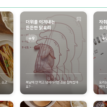
더위를 이겨내는
자취
든든한 닭요리
요리
9
히 보기
자세히 보기
, 소고
복날에 안 먹고 넘어가기엔 조금 섭하잖아
요리는
요?
먹지 
 볼까
삼계탕부터 별미 닭요리까지, 든든한 닭요리
먼저 
모음