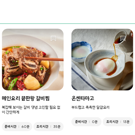
메인요리 끝판왕 갈비찜
온센타마고
복잡해 보이는 갈비 양념 고민할 필요 없
부드럽고 촉촉한 달걀요리
이 간단하게
준비시간
0분
조리시간
13분
준비시간
60분
조리시간
35분