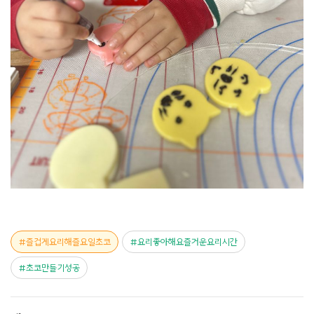
즐겁게요리해즐요일초코
요리좋아해요즐거운요리시간
초코만들기성공