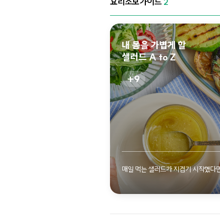
요리초보가이드
2
내 몸을 가볍게 할
샐러드 A to Z
9
자세
매일 먹는 샐러드가 지겹기 시작했다