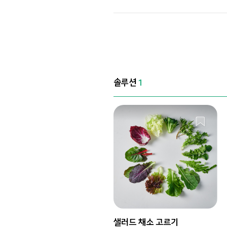
솔루션
1
샐러드 채소 고르기