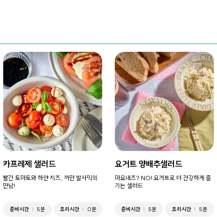
카프레제 샐러드
요거트 양배추샐러드
빨간 토마토와 하얀 치즈, 까만 발사믹의
마요네즈? NO! 요거트로 더 건강하게 즐
만남!
기는 샐러드
준비시간
5분
조리시간
0분
준비시간
5분
조리시간
5분