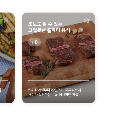
초보도 할 수 있는
그럴듯한 홈파티 음식
8
히 보기
자세히 보기
면?
에피타이저부터 메인요리, 마무리까지
새미가 장담하는 쉬운 레시피만 가득!