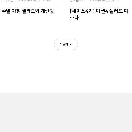
사랑이맘
2026-02-08 12:05
엄마손빠이
2025-12-08 06:54
주말 아침 샐러드와 계란빵!
[새미즈4기] 미션4 샐러드 파
스타
더보기