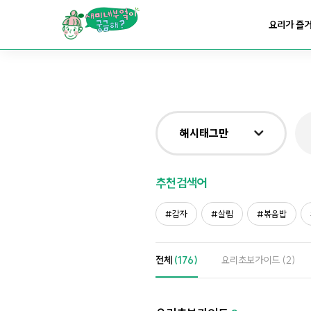
요리가
맛있어지는
부엌
요리가 즐
요리가
건강해지는
부엌
요리가
쉬워지는
부엌
해시태그만
전체
추천검색어
제목&내용만
감자
살림
볶음밥
재료만
전체
(176)
요리초보가이드
(2)
해시태그만