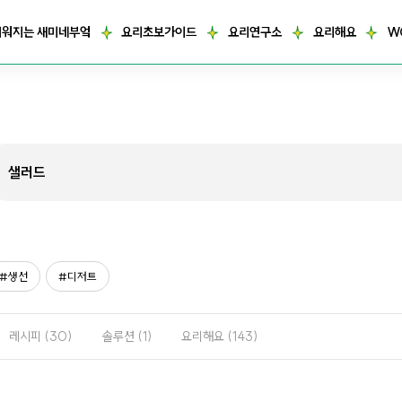
거워지는 새미네부엌
요리초보가이드
요리연구소
요리해요
W
생선
디저트
레시피
(30)
솔루션
(1)
요리해요
(143)