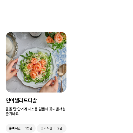
연어샐러드다발
돌돌 만 연어에 채소를 곁들여 꽃다발처럼
즐겨봐요.
준비시간
10분
조리시간
2분