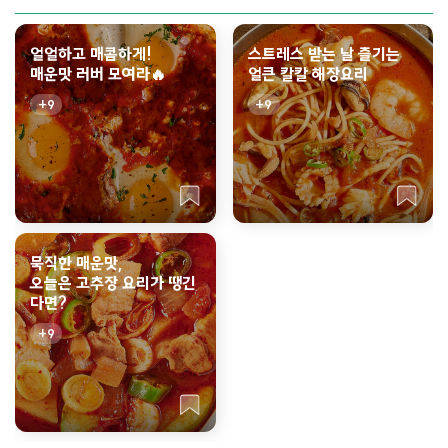
얼얼하고 매콤하게!
스트레스 받는 날 즐기는
매운맛 러버 모여라🔥
얼큰 칼칼 해장요리
9
9
묵직한 매운맛,
오늘은 고추장 요리가 땡긴
다면?
9