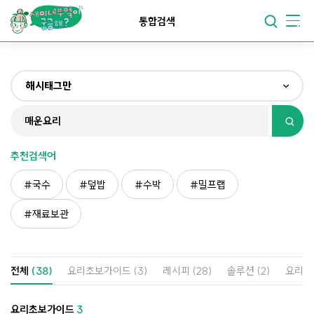
요리가
맛있어지는
부엌
통합검색
요리가
건강해지는
부엌
해시태그만
요리가
쉬워지는
부엌
전체
제목&내용만
추천검색어
재료만
국수
덮밥
수박
밀프랩
해시태그만
재료보관
전체
(38)
요리초보가이드
(3)
레시피
(28)
솔루션
(2)
요리
요리초보가이드
3