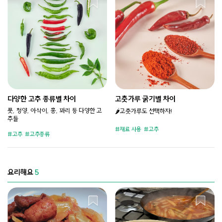
다양한 고추 종류별 차이
고춧가루 굵기별 차이
풋, 청양, 아삭이, 홍, 꽈리 등 다양한 고
🌶️고춧가루도 선택하자!
추들
재료 사용
고추
고추
고추종류
요리해요
5