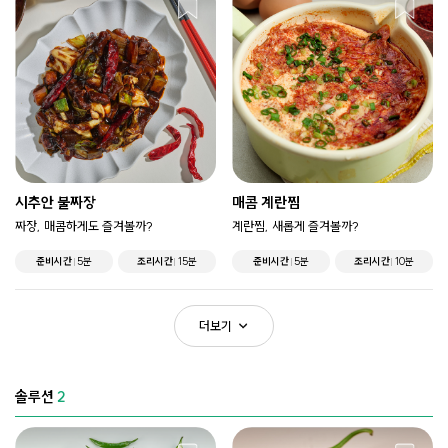
시추안 불짜장
매콤 계란찜
짜장, 매콤하게도 즐겨볼까?
계란찜, 새롭게 즐겨볼까?
준비시간
5분
조리시간
15분
준비시간
5분
조리시간
10분
더보기
솔루션
2