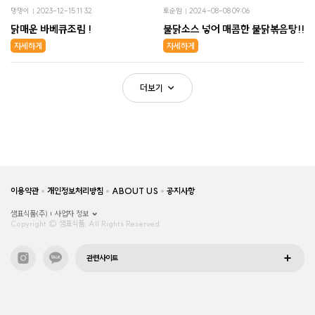
댕댕이
2023-12-15 11:32
토순맘
2024-08-08 09:06
닭매운 바베큐조림 !
불닭소스 넣어 매콤한 불닭볶음탕!!
자세하게
자세하게
더보기
이용약관
개인정보처리방침
ABOUT US
공지사항
샘표식품(주)
사업자 정보
Copyright © 샘표식품, All Rights Reserved.
관련사이트