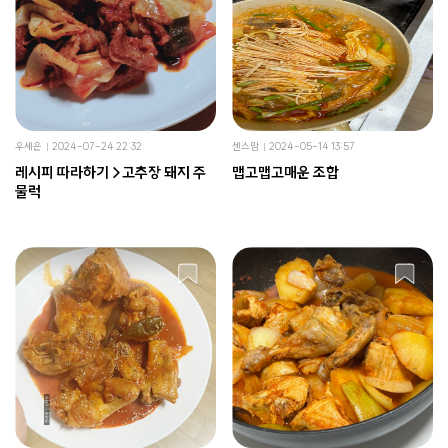
우세은
2024-07-24 22:32
센스맘
2024-05-14 13:57
레시피 따라하기 >고추장 돼지 주
맵고맵고매운 조합
물럭