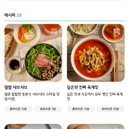
레시피
28
얼칼 샤브샤브
깊은맛 진짜 육개장
얼큰 칼칼한 등촌식 샤브샤브 스타일 양
깊은 맛과 식감까지 모두 챙긴 진짜 육개
념 비법
장
준비시간
10분
조리시간
5분
준비시간
15분
조리시간
30분