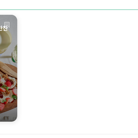
만찬
히 보기