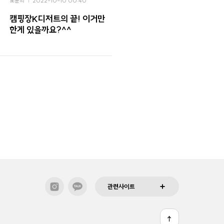
모윤희
2022-10-10 00:40
캠핑장K디저트의 끝! 이거만
한게 있을까요?^^
관련사이트