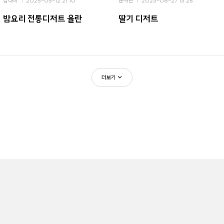
김나비
2025-05-12 21:10
문자란
2023-06-27 13:28
밤요리 전통디저트 율란
딸기 디저트
더보기