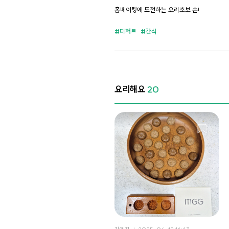
드
홈베이킹에 도전하는 요리초보 손!
디저트
간식
요리해요
20