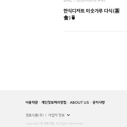
김예진
2025-06-12 14:43
한식디저트 미숫가루 다식(茶
食)🍵
이용약관
개인정보처리방침
ABOUT US
공지사항
샘표식품(주)
사업자 정보
Copyright © 샘표식품, All Rights Reserved.