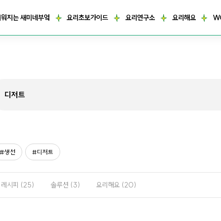
거워지는 새미네부엌
요리초보가이드
요리연구소
요리해요
W
생선
디저트
레시피
(25)
솔루션
(3)
요리해요
(20)