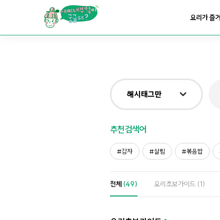
요리가
맛있어지는
부엌
요리가 즐
요리가
건강해지는
부엌
요리가
쉬워지는
부엌
해시태그만
전체
추천검색어
제목&내용만
감자
살림
볶음밥
재료만
전체
(49)
요리초보가이드
(1)
해시태그만