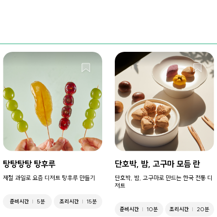
탕탕탕탕 탕후루
단호박, 밤, 고구마 모듬 란
제철 과일로 요즘 디저트 탕후루 만들기
단호박, 밤, 고구마로 만드는 한국 전통 디
저트
준비시간
5분
조리시간
15분
준비시간
10분
조리시간
20분