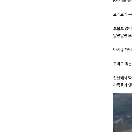
K디저트 종
요래요래 구
호불호 없이
말랑말랑 뜨
바베큐 해먹
코박고 먹는
선선해서 딱
가족들과 행