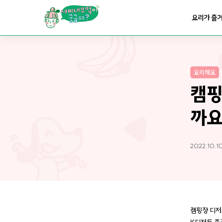
요리가
맛있어지는
부엌
요리가 즐
요리가
건강해지는
부엌
요리해요
요리가
쉬워지는
부엌
캠핑
까요
2022.10.1
캠핑장 디저