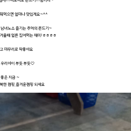
결자!!!바로바로 쫀드기!!!랍니다~
워먹으면 얼마나 맛있게요~^^
 남녀노소 즐기는 추억의 쫀드기~
거울때 얼른 집어먹는 재미!ㅎㅎㅎㅎ
고 마무리로 딱좋아요
 우리아이 뿌듯 뿌듯♡
 좋은 지금 ~
복한 캠핑,즐거운캠핑 되세요