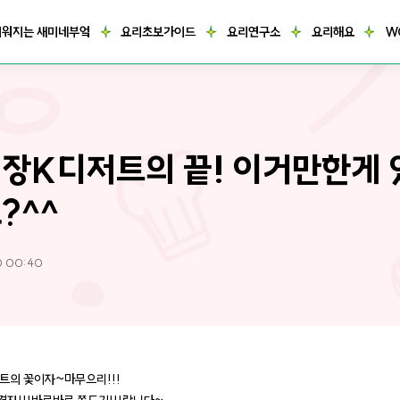
거워지는 새미네부엌
요리초보가이드
요리연구소
요리해요
W
장K디저트의 끝! 이거만한게 
?^^
0 00:40
트의 꽃이자~마무으리!!!