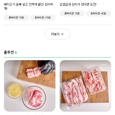
돼지고기 듬뿍 넣고 진하게 끓인 김치찌
삼겹살과 김치가 있다면 도전!
개!
준비시간
15분
조리시간
60분
준비시간
15분
조리시간
45분
더보기
솔루션
6