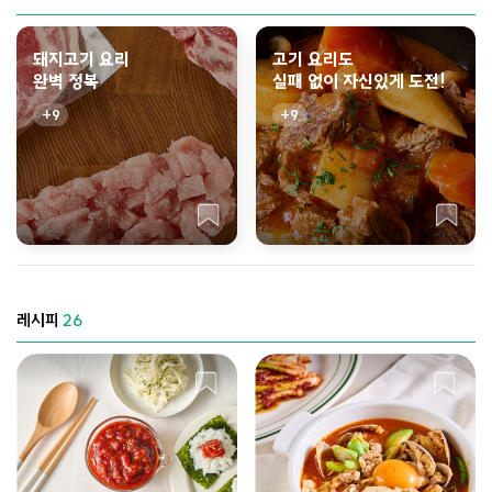
돼지고기 요리
고기 요리도
완벽 정복
실패 없이 자신있게 도전!
9
9
레시피
26