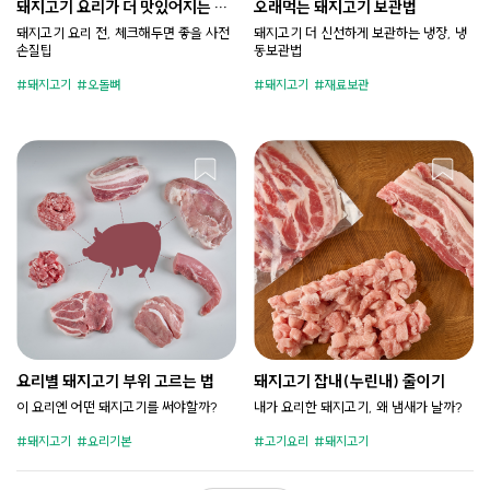
돼지고기 요리가 더 맛있어지는 손
오래먹는 돼지고기 보관법
질팁
돼지고기 요리 전, 체크해두면 좋을 사전
돼지고기 더 신선하게 보관하는 냉장, 냉
손질팁
동보관법
돼지고기
오돌뼈
돼지고기
재료보관
요리별 돼지고기 부위 고르는 법
돼지고기 잡내(누린내) 줄이기
이 요리엔 어떤 돼지고기를 써야할까?
내가 요리한 돼지고기, 왜 냄새가 날까?
돼지고기
요리기본
고기요리
돼지고기