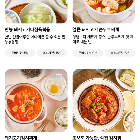
만능 돼지고기다짐육볶음
얼큰 돼지고기 순두부찌개
한번 만들어두면 어디에든 쓸 수 있는 만
양념보다 재료가 중요! 순두부찌개 맛 제
능볶음장
대로 내는 법
준비시간
5분
조리시간
15분
준비시간
10분
조리시간
15분
돼지고기김치찌개
초보도 가능한, 삼겹 김치찜