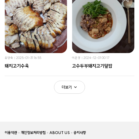
유양숙
2025-01-31 16:55
이은경
2024-12-01 00:17
돼지고기수육
고수두부돼지고기덮밥
더보기
이용약관
개인정보처리방침
ABOUT US
공지사항