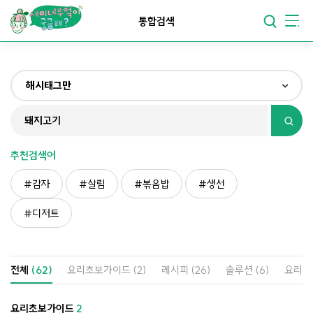
요리가
맛있어지는
부엌
통합검색
요리가
건강해지는
부엌
해시태그만
요리가
쉬워지는
부엌
전체
제목&내용만
추천검색어
재료만
감자
살림
볶음밥
생선
해시태그만
디저트
전체
(62)
요리초보가이드
(2)
레시피
(26)
솔루션
(6)
요리
요리초보가이드
2