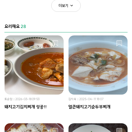
더보기
요리해요
28
토순맘
2026-03-18 09:53
김지숙
2025-04-11 18:07
돼지고기김치찌개 성공!!
얼큰돼지고기순두부찌개