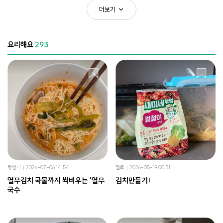
더보기
요리해요
293
랑엄니
2026-07-06 14:54
헬로
2026-05-19 00:31
열무김치 국물까지 싹비우는 '열무
김치만들기!
국수