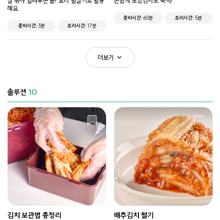
잘 볶아 얼려두면 끝! 요리 필살기로 활용
손쉽게 보쌈김치도 뚝딱!
해요.
준비시간
60분
조리시간
5분
준비시간
3분
조리시간
17분
더보기
솔루션
10
김치 보관법 총정리
배추김치 썰기