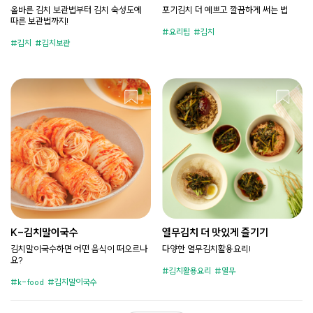
올바른 김치 보관법부터 김치 숙성도에
포기김치 더 예쁘고 깔끔하게 써는 법
따른 보관법까지!
요리팁
김치
김치
김치보관
K-김치말이국수
열무김치 더 맛있게 즐기기
김치말이국수하면 어떤 음식이 떠오르나
다양한 열무김치활용요리!
요?
김치활용요리
열무
k-food
김치말이국수