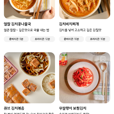
얼칼 김치콩나물국
김치비지찌개
얼큰 칼칼~ 깊은맛으로 국물 내는 법
김치를 넣어 고소하고 깊은 감칠맛
준비시간
5분
조리시간
12분
준비시간
10분
조리시간
10분
큐브 김치볶음
무말랭이 보쌈김치