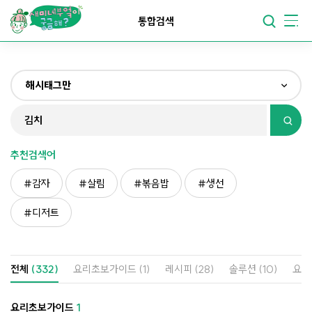
요리가
맛있어지는
부엌
통합검색
요리가
건강해지는
부엌
해시태그만
요리가
쉬워지는
부엌
전체
제목&내용만
추천검색어
재료만
감자
살림
볶음밥
생선
해시태그만
디저트
전체
(332)
요리초보가이드
(1)
레시피
(28)
솔루션
(10)
요리
요리초보가이드
1