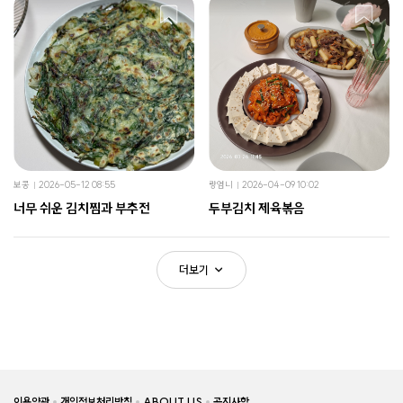
보콩
2026-05-12 08:55
랑엄니
2026-04-09 10:02
너무 쉬운 김치찜과 부추전
두부김치 제육볶음
더보기
이용약관
개인정보처리방침
ABOUT US
공지사항