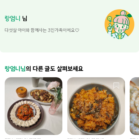
랑엄니
님
다섯살 아이와 함께사는 3인가족이에요♡
랑엄니님
의 다른 글도 살펴보세요