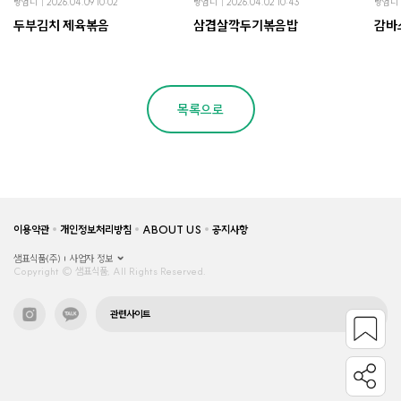
랑엄니
2026.04.09 10:02
랑엄니
2026.04.02 10:43
랑엄니
두부김치 제육볶음
삼겹살깍두기볶음밥
감바
목록으로
이용약관
개인정보처리방침
ABOUT US
공지사항
샘표식품(주)
사업자 정보
Copyright © 샘표식품, All Rights Reserved.
관련사이트