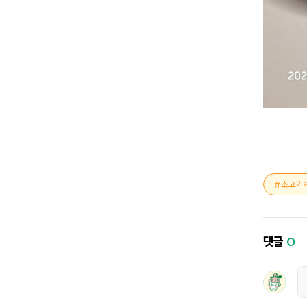
소고기
댓글
0