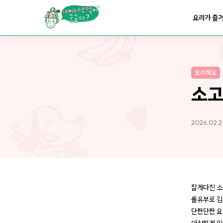
요리가
맛있어지는
부엌
요리가 즐
요리가
건강해지는
부엌
요리해요
요리가
쉬워지는
부엌
소고
2026.02.27
잘게다진 소
롤유부로 김
단짠단짠 요