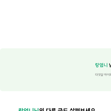
랑엄니
다섯살 아이
랑엄니님
의 다른 글도 살펴보세요