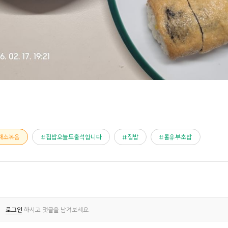
채소볶음
집밥오늘도출석합니다
집밥
롤유부초밥
로그인
하시고 댓글을 남겨보세요.