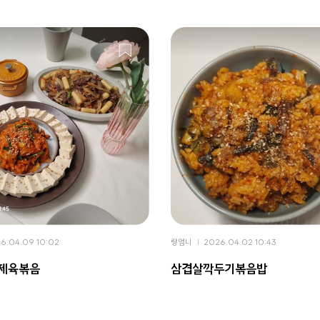
6.04.09 10:02
랑엄니
2026.04.02 10:43
 제육볶음
삼겹살깍두기볶음밥