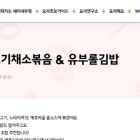
거워지는 새미네부엌
요리초보가이드
요리연구소
요리해요
W
기채소볶음 & 유부롤김밥
 12:51
고기, 느타리버섯, 애호박을 굴소스에 볶았어요.
밥도 말아주고요.
 조합 추천합니다!