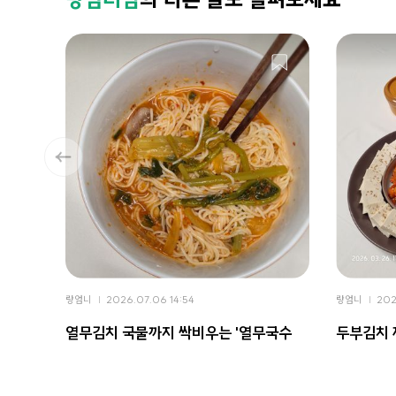
랑엄니
2026.07.06 14:54
랑엄니
202
열무김치 국물까지 싹비우는 '열무국수
두부김치