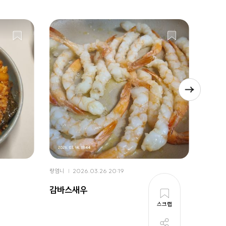
랑엄니
2026.03.26 20:19
랑엄니
감바스새우
봄동
스크랩