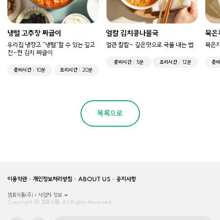
냉털 고추장 짜글이
얼칼 김치콩나물국
묵은
우리집 냉장고 "냉털"할 수 있는 깊고
얼큰 칼칼~ 깊은맛으로 국물 내는 법
묵은지
진~한 김치 짜글이
준비시간
5분
조리시간
12분
준
준비시간
10분
조리시간
20분
목록으로
이용약관
개인정보처리방침
ABOUT US
공지사항
샘표식품(주)
사업자 정보
Copyright © 샘표식품, All Rights Reserved.