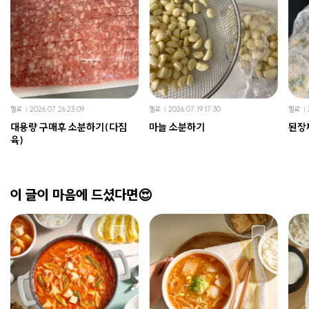
헬로
2026.07.26 23:09
헬로
2026.07.19 17:30
헬로
대용량 구매후 소분하기(다짐
마늘 소분하기
된장
육)
이 글이 마음에 드셨다면😍