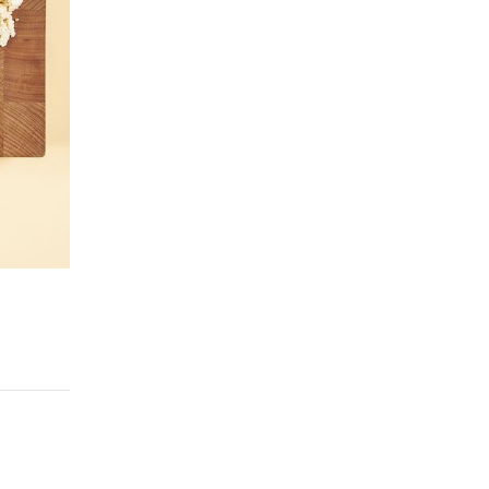
Step 2.
재료 볶아, 소 만들기
중강불로 예열한 팬에 식용유 2스푼을 두른 후,
양파와 두부
를 넣고 
부추와 연두순
을 넣고
1분간
더 볶아주세요.