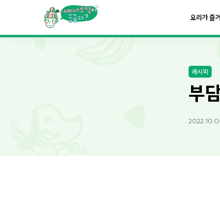
요리가
맛있어지는
부엌
요리가 즐
요리가
건강해지는
부엌
레시피
요리가
쉬워지는
부엌
부담
2022.10.0