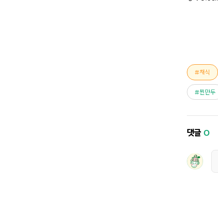
채식
찐만두
댓글
0