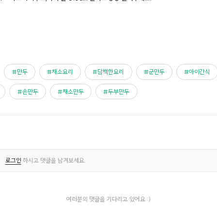
만두
채소요리
담백한요리
군만두
아이간식
손만두
채소만두
두부만두
로그인
하시고 댓글을 남겨보세요.
여러분의 댓글을 기다리고 있어요 :)