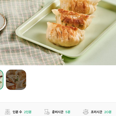
인분 수
2인분
준비시간
5분
조리시간
20분