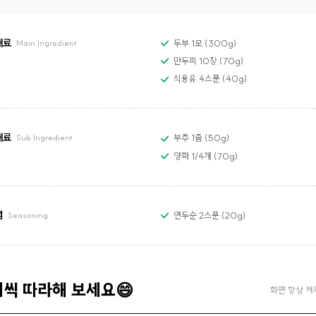
재료
두부 1모 (300g)
Main Ingredient
만두피 10장 (70g)
식용유 4스푼 (40g)
재료
부추 1줌 (50g)
Sub Ingredient
양파 1/4개 (70g)
념
연두순 2스푼 (20g)
Seasoning
계씩 따라해 보세요😄
화면 항상 켜