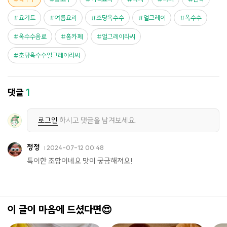
요거트
여름요리
초당옥수수
얼그레이
옥수수
옥수수음료
홈카페
얼그레이라씨
초당옥수수얼그레이라씨
댓글
1
로그인
하시고 댓글을 남겨보세요.
정정
2024-07-12 00:48
특이한 조합이네요 맛이 궁금해져요!
이 글이 마음에 드셨다면😍