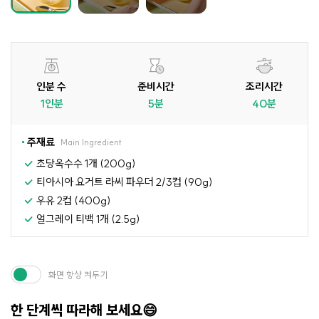
인분 수
준비시간
조리시간
1인분
5분
40분
주재료
Main Ingredient
초당옥수수 1개 (200g)
티아시아 요거트 라씨 파우더 2/3컵 (90g)
우유 2컵 (400g)
얼그레이 티백 1개 (2.5g)
화면 항상 켜두기
한 단계씩 따라해 보세요😄