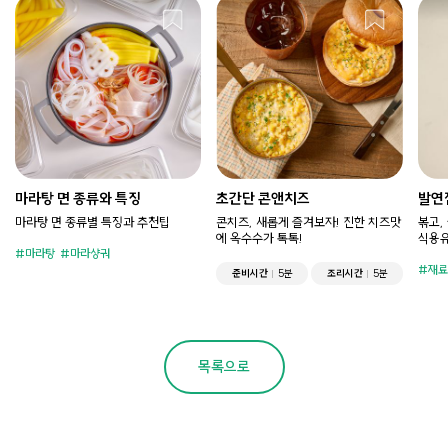
마라탕 면 종류와 특징
초간단 콘앤치즈
발연
마라탕 면 종류별 특징과 추천팁
콘치즈, 새롭게 즐겨보자! 진한 치즈맛
볶고,
에 옥수수가 톡톡!
식용유
마라탕
마라샹궈
재료
준비시간
5분
조리시간
5분
목록으로