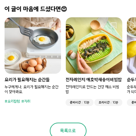
이 글이 마음에 드셨다면😍
요리가 필요해지는 순간들
전자레인지 애호박새송이비빔밥
순두
누구에게나, 요리가 필요해지는 순간
전자레인지로 만드는 건강 채소 비빔
순두부
이 찾아와요.
밥
가 되
요리칼럼
자취
준비시간
10분
조리시간
10분
준
목록으로