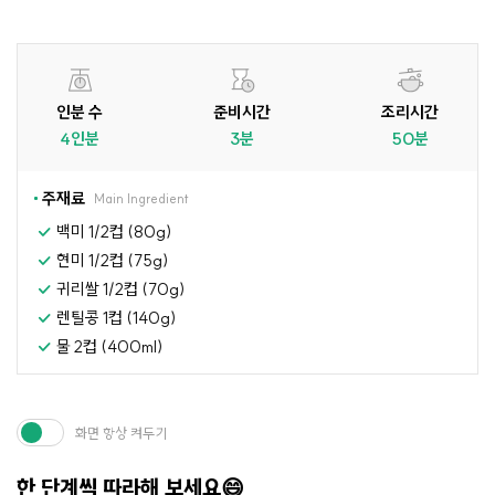
인분 수
준비시간
조리시간
4인분
3분
50분
주재료
Main Ingredient
백미 1/2컵 (80g)
현미 1/2컵 (75g)
귀리쌀 1/2컵 (70g)
렌틸콩 1컵 (140g)
물 2컵 (400ml)
화면 항상 켜두기
한 단계씩 따라해 보세요😄