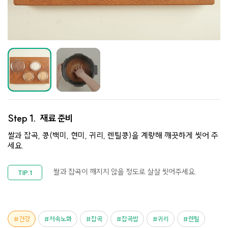
Step 1.
재료 준비
쌀과 잡곡, 콩(백미, 현미, 귀리, 렌틸콩)을 계량해 깨끗하게 씻어 주
세요.​
쌀과 잡곡이 깨지지 않을 정도로 살살 씻어주세요.​
건강
저속노화
잡곡
잡곡밥
귀리
렌틸