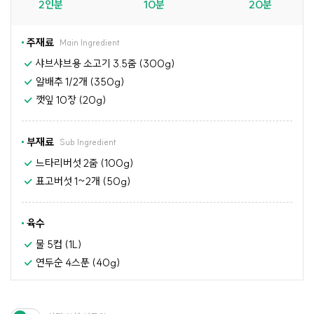
2인분
10분
20분
주재료
Main Ingredient
샤브샤브용 소고기 3.5줌 (300g)
알배추 1/2개 (350g)
깻잎 10장 (20g)
부재료
Sub Ingredient
느타리버섯 2줌 (100g)
표고버섯 1~2개 (50g)
육수
물 5컵 (1L)
연두순 4스푼 (40g)