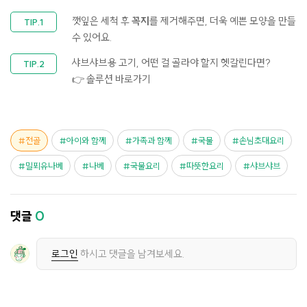
깻잎은 세척 후
꼭지
를 제거해주면, 더욱 예쁜 모양을 만들
수 있어요.
샤브샤브용 고기, 어떤 걸 골라야 할지 헷갈린다면?
👉 솔루션 바로가기
전골
아이와 함께
가족과 함께
국물
손님초대요리
밀푀유나베
나베
국물요리
따뜻한요리
샤브샤브
댓글
0
로그인
하시고 댓글을 남겨보세요.