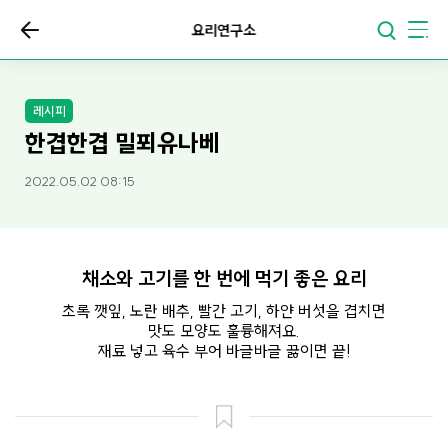
요리연구소
레시피
한겹한겹 밀푀유나베
2022.05.02 08:15
채소와 고기를 한 번에 먹기 좋은 요리
초록 깻잎, 노란 배추, 빨간 고기, 하얀 버섯을 겹치면
맛도 모양도 훌륭해져요.
재료 넣고 육수 부어 바글바글 끓이면 끝!