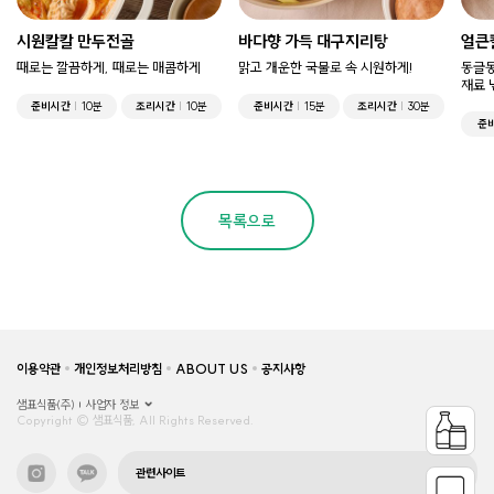
시원칼칼 만두전골
바다향 가득 대구지리탕
얼큰
때로는 깔끔하게, 때로는 매콤하게
맑고 개운한 국물로 속 시원하게!
동글동
재료 
준비시간
10분
조리시간
10분
준비시간
15분
조리시간
30분
준
목록으로
이용약관
개인정보처리방침
ABOUT US
공지사항
샘표식품(주)
사업자 정보
Copyright © 샘표식품, All Rights Reserved.
관련사이트