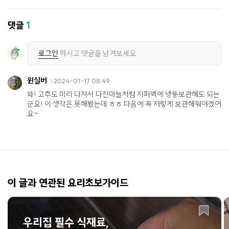
댓글
1
로그인
하시고 댓글을 남겨보세요.
윈실버
2024-01-17 08:49
와! 고추도 미리 다져서 다진마늘처럼 지퍼백에 냉동보관해도 되는
군요! 이 생각은 못해봤는데 ㅎㅎ 다음에 꼭 저렇게 보관해둬야겠어
요~
이 글과 연관된 요리초보가이드
우리집 필수 식재료,