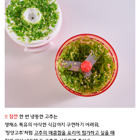
‼️ 잠깐
한 번 냉동한 고추는
생채소 특유의 아삭한 식감까지 구현하기 어려워,
'청양고추'처럼
고추의 매콤함을 요리에 첨가하고 싶을 때