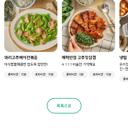
꽈리고추베이컨볶음
매력만점 고추장삼겹
냉털
아삭짭짤매콤한 밥도둑 밥반찬!
4:1:1:1 비율만 기억해요
우리집
진~한
준비시간
10분
조리시간
10분
준비시간
0분
조리시간
10분
준
목록으로