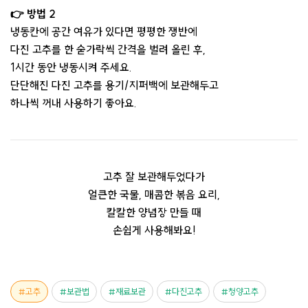
👉 방법 2
냉동칸에 공간 여유가 있다면 평평한 쟁반에
다진 고추를 한 숟가락씩 간격을 벌려 올린 후,
1시간 동안 냉동시켜 주세요.
단단해진 다진 고추를 용기/지퍼백에 보관해두고
하나씩 꺼내 사용하기 좋아요.
고추 잘 보관해두었다가
얼큰한 국물, 매콤한 볶음 요리,
칼칼한 양념장 만들 때
손쉽게 사용해봐요!
고추
보관법
재료보관
다진고추
청양고추