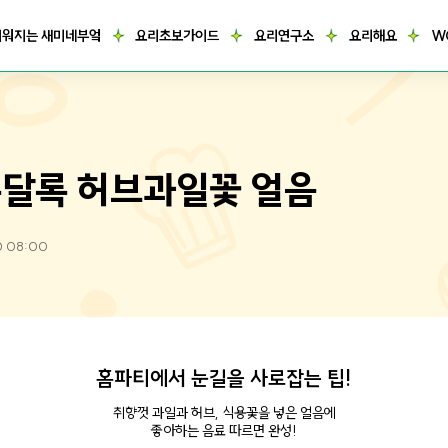
거워지는 새미네부엌
요리초보가이드
요리연구소
요리해요
W
달록 허브과일꽃 얼음
0 08:00
홈파티에서 눈길을 사로잡는 팁!
취향껏 과일과 허브, 식용꽃을 넣은 얼음에
좋아하는 음료 따르면 완성!