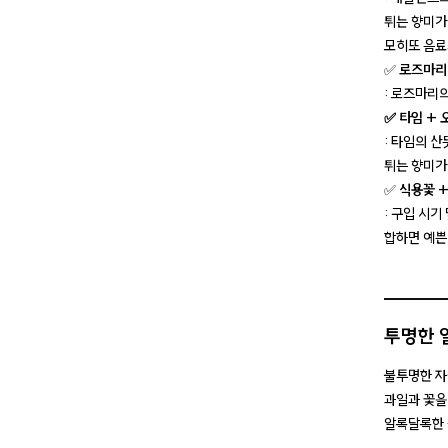
튀는 향미가
모히또 음료
✅
로즈마리
: 로즈마리
✅ 타임 +
: 타임의 
튀는 향미가
✅
식용꽃 +
: 구입 시기
합하면 예쁜
투명한 
불투명한 자
과일과 꽃을
알록달록한 