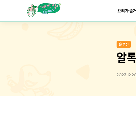
요리가
맛있어지는
부엌
요리가 즐
요리가
건강해지는
부엌
솔루션
요리가
쉬워지는
부엌
알록
2023.12.2