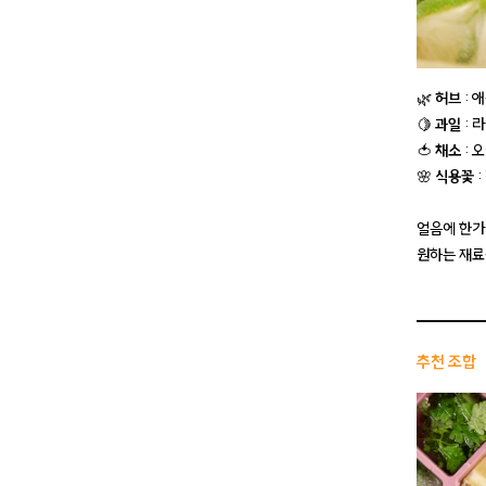
🌿
허브
: 
🍋
과일
: 
🍅
채소
: 
🌸
식용꽃
:
얼음에 한가
원하는 재료
추천 조합