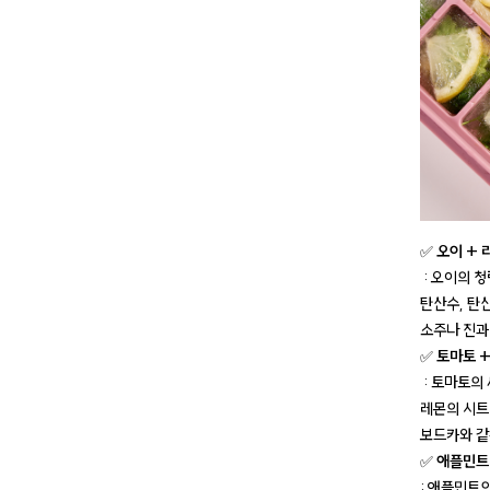
✅
오이 + 
: 오이의 
탄산수, 탄
소주나 진과
✅
토마토 +
: 토마토의
레몬의 시트
보드카와 같
✅
애플민트
: 애플민트