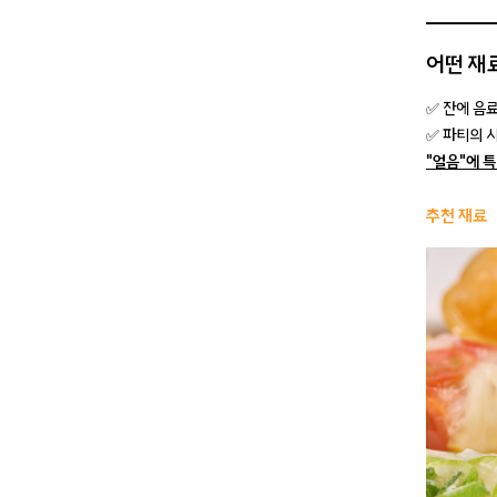
어떤 재
✅ 잔에 음
✅ 파티의 시
"얼음"에 
추천 재료