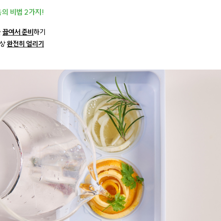
의 비법 2가지!
물
끓여서 준비
하기
이상
완전히 얼리기