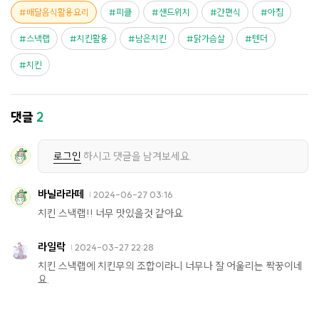
배달음식활용요리
피클
샌드위치
간편식
아침
스낵랩
치킨활용
남은치킨
닭가슴살
텐더
치킨
댓글
2
로그인
하시고 댓글을 남겨보세요.
바닐라라떼
2024-06-27 03:16
치킨 스낵랩!! 너무 맛있을것 같아요
라일락
2024-03-27 22:28
치킨 스낵랩에 치킨무의 조합이라니 너무나 잘 어울리는 짝꿍이네
요.