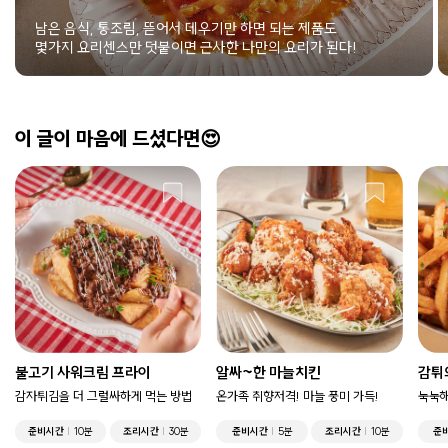
남은 음식, 통조림, 뜯어서 데우기만 하면 되는 제품도
몇가지 요리센스만 덧붙이면 근사한 나만의 요리가 된다!
이 글이 마음에 드셨다면😍
불고기 사워크림 프라이
알싸~한 마늘치킨
감튀
감자튀김을 더 그럴싸하게 먹는 방법
온가족 취향저격! 마늘 풍미 가득!
눅눅해
준비시간
10분
조리시간
30분
준비시간
5분
조리시간
10분
준