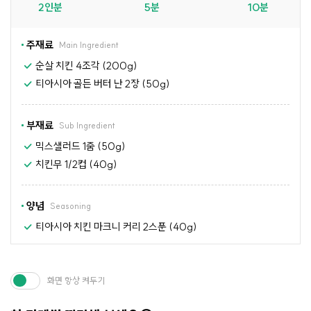
2인분
5분
10분
주재료
Main Ingredient
순살 치킨 4조각 (200g)
티아시아 골든 버터 난 2장 (50g)
부재료
Sub Ingredient
믹스샐러드 1줌 (50g)
치킨무 1/2컵 (40g)
양념
Seasoning
티아시아 치킨 마크니 커리 2스푼 (40g)
화면 항상 켜두기