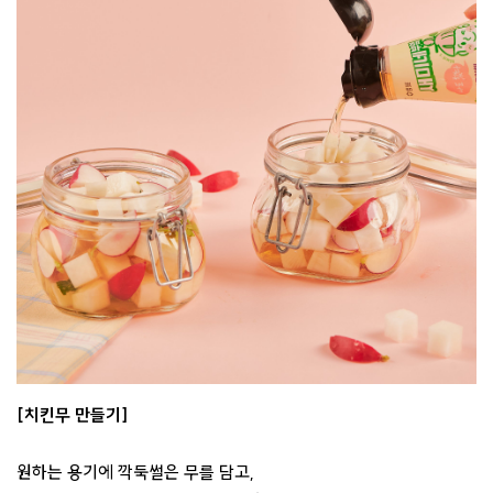
[치킨무 만들기]
원하는 용기에 깍둑썰은 무를 담고,