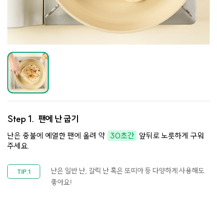
Step 1.
팬에 난 굽기
난은 중불에 예열한 팬에 올려 약
30초간
앞뒤로 노릇하게 구워
주세요.​
난은 일반 난, 갈릭 난 혹은 또띠아 등 다양하게 사용해도
좋아요!