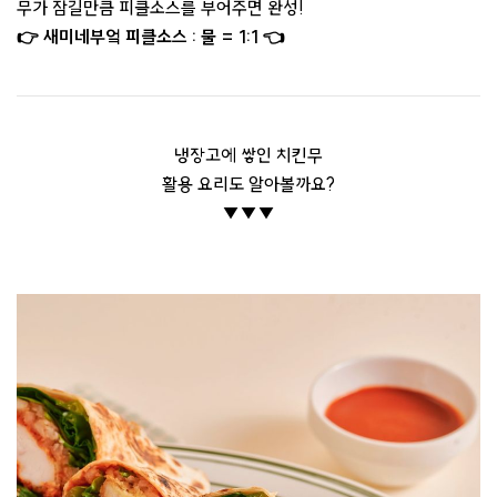
무가 잠길만큼 피클소스를 부어주면 완성!
👉 새미네부엌 피클소스 : 물 = 1:1 👈
냉장고에 쌓인 치킨무
활용 요리도 알아볼까요?
▼▼▼