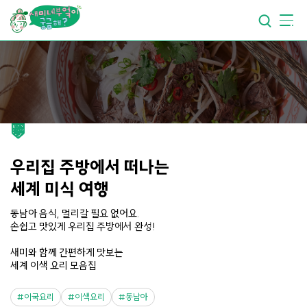
요리가
맛있어지는
부엌
요리가
건강해지는
부엌
요리가
쉬워지는
부엌
우리집 주방에서 떠나는
세계 미식 여행
동남아 음식, 멀리갈 필요 없어요.
손쉽고 맛있게 우리집 주방에서 완성!
새미와 함께 간편하게 맛보는
세계 이색 요리 모음집
이국요리
이색요리
동남아