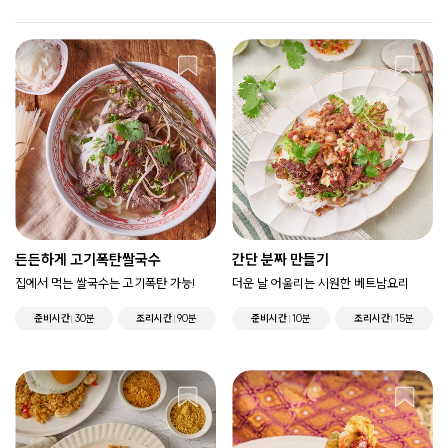
든든하게 고기폭탄쌀국수
간단 분짜 만들기
집에서 먹는 쌀국수는 고기폭탄 가능!
더운 날 어울리는 시원한 베트남요리
준비시간
30분
조리시간
90분
준비시간
10분
조리시간
15분