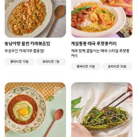
동남아향 물씬 카레볶음밥
게살통통 태국 푸팟퐁커리
무궁무진 카레가루 활용법!
게와 함께 곁들이는 태국 스타일 푸팟퐁
커리
준비시간
10분
조리시간
7분
준비시간
10분
조리시간
30분