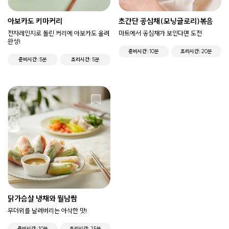
아보카도 키마커리
초간단 공심채(모닝글로리)볶음
전자레인지로 돌린 커리에 아보카도 올려
마트에서 공심채가 보인다면 도전
완성!
준비시간
10분
조리시간
20분
준비시간
5분
조리시간
5분
닭가슴살 냉채와 월남쌈
무더위를 날려버리는 아삭한 맛!
준비시간
10분
조리시간
25분