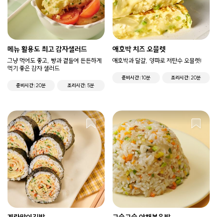
메뉴 활용도 최고 감자샐러드
애호박 치즈 오믈렛
그냥 먹어도 좋고, 빵과 곁들여 든든하게
애호박과 달걀, 양파로 저탄수 오믈렛!
먹기 좋은 감자 샐러드
준비시간
10분
조리시간
20분
준비시간
20분
조리시간
5분