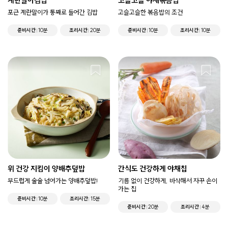
계란말이김밥
고슬고슬 야채볶음밥
포근 계란말이가 통째로 들어간 김밥
고슬고슬한 볶음밥의 조건
준비시간
10분
조리시간
20분
준비시간
10분
조리시간
10분
위 건강 지킴이 양배추덮밥
간식도 건강하게 야채칩
부드럽게 술술 넘어가는 양배추덮밥!
기름 없이 건강하게, 바삭해서 자꾸 손이
가는 칩
준비시간
10분
조리시간
15분
준비시간
20분
조리시간
4분