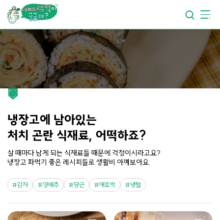
요리가
맛있어지는
부엌
요리가
건강해지는
부엌
요리가
쉬워지는
부엌
냉장고에 남아있는
처치 곤란 식재료, 어떡하죠?
살 때마다 남게 되는 식재료들 때문에 걱정이시라고요?
냉장고 파먹기 좋은 레시피들로 생활비 아껴보아요.
감자
양배추
당근
애호박
냉털