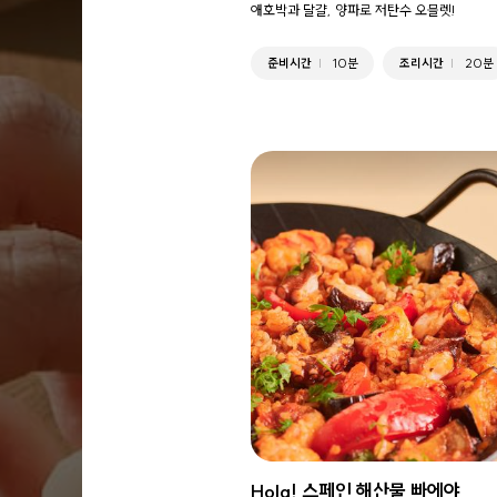
애호박과 달걀, 양파로 저탄수 오믈렛!
준비시간
10분
조리시간
20분
Hola! 스페인 해산물 빠에야