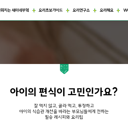
거워지는 새미네부엌
요리초보가이드
요리연구소
요리해요
W
아이의 편식이 고민인가요?
잘 먹지 않고, 골라 먹고, 투정하고
아이의 식습관 개선을 바라는 부모님들에게 전하는
필승 레시피와 요리팁