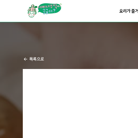
요리가
맛있어지는
부엌
요리가 즐
요리가
건강해지는
부엌
요리가
쉬워지는
부엌
목록으로