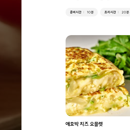
준비시간
10분
조리시간
20분
애호박 치즈 오믈렛