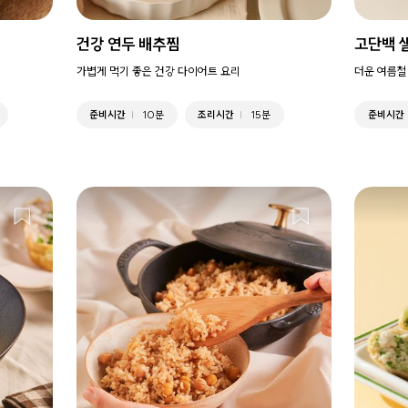
건강 연두 배추찜
고단백 
가볍게 먹기 좋은 건강 다이어트 요리
더운 여름철
준비시간
10분
조리시간
15분
준비시간