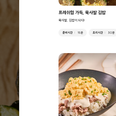
프레쉬함 가득, 묵사발 김밥
묵사발, 김밥이 되다!
준비시간
15분
조리시간
30분