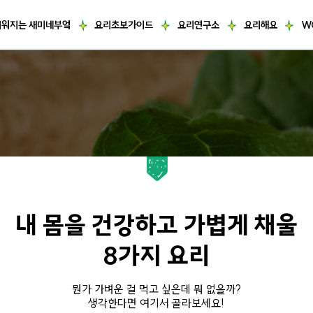
거워지는 새미네부엌
요리초보가이드
요리연구소
요리해요
W
내 몸을 건강하고 가볍게 채울
8가지 요리
뭔가 가벼운 걸 먹고 싶은데 뭐 없을까?
생각한다면 여기서 골라보세요!