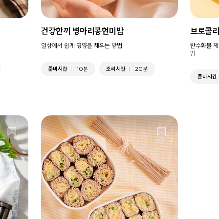
건강한끼 병아리콩현미밥
브로콜리
일상에서 쉽게 영양을 채우는 방법
탄수화물 제
법
준비시간
10분
조리시간
20분
준비시간