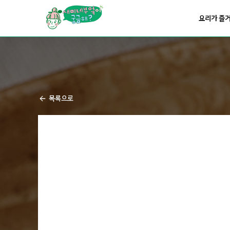
요리가
맛있어지는
부엌
요리가 즐
요리가
건강해지는
부엌
요리가
쉬워지는
부엌
목록으로