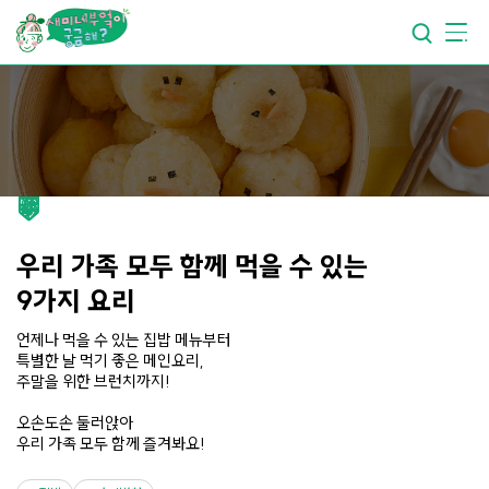
요리가
맛있어지는
부엌
요리가
건강해지는
부엌
요리가
쉬워지는
부엌
우리 가족 모두 함께 먹을 수 있는
9가지 요리
언제나 먹을 수 있는 집밥 메뉴부터
특별한 날 먹기 좋은 메인요리,
주말을 위한 브런치까지!
오손도손 둘러앉아
우리 가족 모두 함께 즐겨봐요!