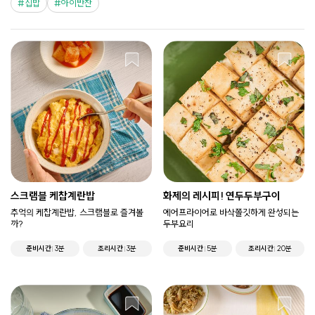
집밥
아이반찬
스크램블 케찹계란밥
화제의 레시피! 연두두부구이
추억의 케찹계란밥, 스크램블로 즐겨볼
에어프라이어로 바삭쫄깃하게 완성되는
까?
두부요리
준비시간
3분
조리시간
3분
준비시간
5분
조리시간
20분