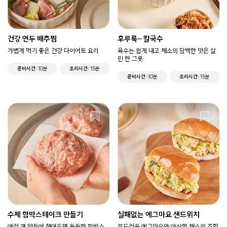
건강 연두 배추찜
후루룩- 칼국수
가볍게 먹기 좋은 건강 다이어트 요리
육수는 쉽게 내고 채소의 담백한 맛은 살
린 한 그릇
준비시간
10분
조리시간
15분
준비시간
10분
조리시간
15분
수제 함박스테이크 만들기
실패없는 에그마요 샌드위치
여러 개 만들어 쟁여두면 든든한 함박스
부드러운 에그마요와 아삭한 채소의 조합