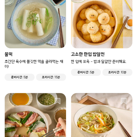
물떡
고소한 한입 밥알전
초간단 육수에 쫄깃한 떡을 골라먹는 재
한 입에 쏘옥 - 밥과 달걀만 준비해요.
미!
준비시간
5분
조리시간
10분
준비시간
5분
조리시간
15분