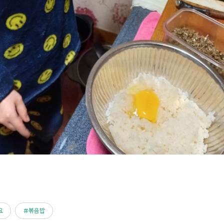
요
볶음밥