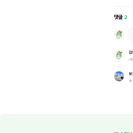
댓글
2
김
시
보
ㅎ