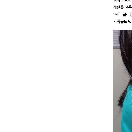
햄과 멸치가 
계란을 넣은
1시간 걸리
가족들도 