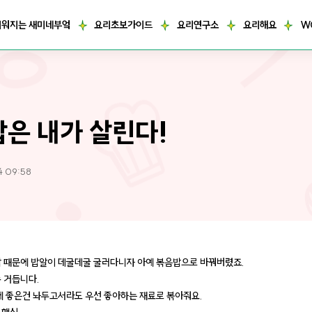
거워지는 새미네부엌
요리초보가이드
요리연구소
요리해요
W
밥은 내가 살린다!
4 09:58
밥 때문에 밥알이 데굴데굴 굴러다니자 아예 볶음밥으로 바꿔버렸죠.
손 거듭니다.
강에 좋은건 놔두고서라도 우선 좋아하는 재료로 볶아줘요.