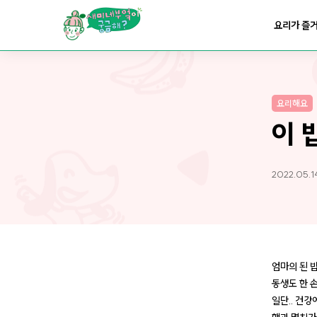
요리가
맛있어지는
부엌
요리가 즐
요리가
건강해지는
부엌
요리해요
요리가
쉬워지는
부엌
이 
2022.05.1
엄마의 된 
동생도 한 
일단.. 건