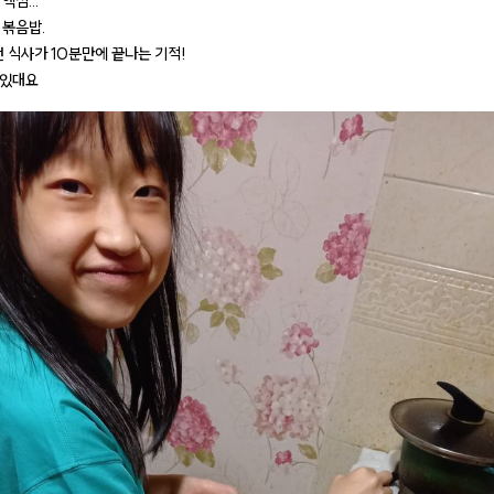
핵심...
 볶음밥.
던 식사가 10분만에 끝나는 기적!
맛있대요