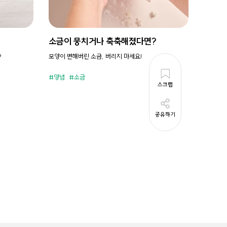
소금이 뭉치거나 축축해졌다면?
시원새
?
모양이 변해버린 소금, 버리지 마세요!
휘리릭 냉
양념
소금
준비시
스크랩
공유하기