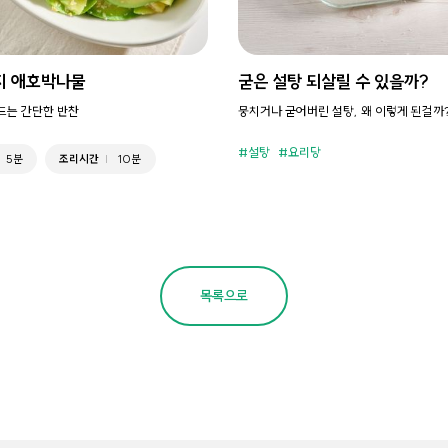
지 애호박나물
굳은 설탕 되살릴 수 있을까?
만드는 간단한 반찬
뭉치거나 굳어버린 설탕, 왜 이렇게 된걸까
설탕
요리당
5분
조리시간
10분
목록으로