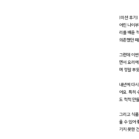
|미션 후기|
어린 나이부
리를 배운 
의존했던 때
그런데 이번
면서 요리에
며 정말 뿌
내년에 다시
어요. 특히
도 척척 만
그리고 식품
울 수 있어
기지 못한 