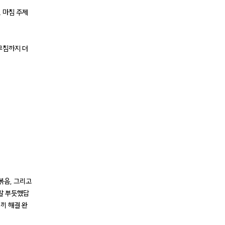
 마침 주제
무침까지 더
볶음, 그리고
정말 뿌듯했답
끼 해결 완