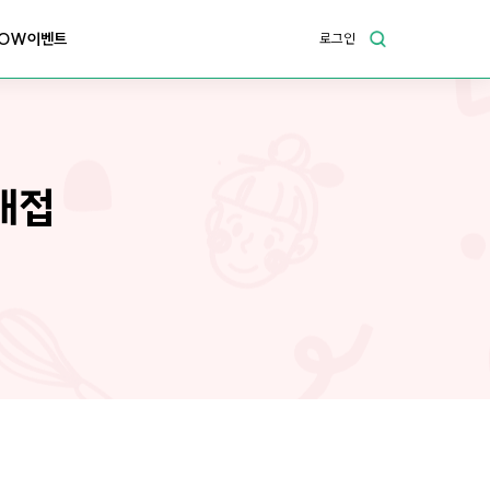
OW이벤트
로그인
 대접