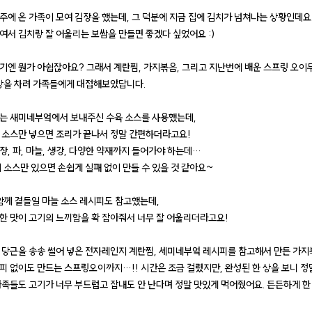
주에 온 가족이 모여 김장을 했는데, 그 덕분에 지금 집에 김치가 넘쳐나는 상황인데요.
여서 김치랑 잘 어울리는 보쌈을 만들면 좋겠다 싶었어요 :)
기엔 뭔가 아쉽잖아요? 그래서 계란찜, 가지볶음, 그리고 지난번에 배운 스프링 오이
 상을 차려 가족들에게 대접해보았답니다.
는 새미네부엌에서 보내주신 수육 소스를 사용했는데,
 소스만 넣으면 조리가 끝나서 정말 간편하더라고요!
장, 파, 마늘, 생강, 다양한 약재까지 들어가야 하는데…
이 소스만 있으면 손쉽게 실패 없이 만들 수 있을 것 같아요~
 함께 곁들일 마늘 소스 레시피도 참고했는데,
한 맛이 고기의 느끼함을 확 잡아줘서 너무 잘 어울리더라고요!
 당근을 송송 썰어 넣은 전자레인지 계란찜, 세미네부엌 레시피를 참고해서 만든 가지
피 없이도 만드는 스프링오이까지…!! 시간은 조금 걸렸지만, 완성된 한 상을 보니 
가족들도 고기가 너무 부드럽고 잡내도 안 난다며 정말 맛있게 먹어줬어요. 든든하게 한 