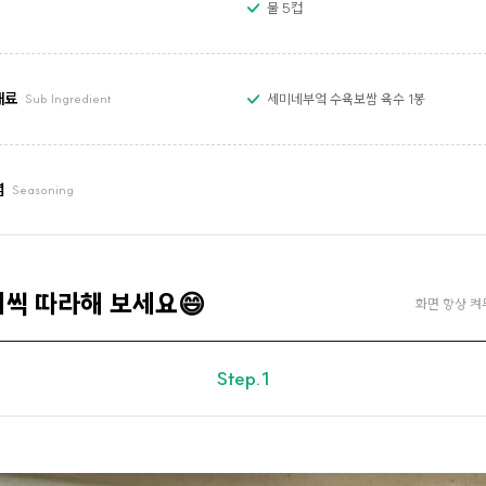
물 5컵
재료
세미네부엌 수육보쌈 육수 1봉
Sub Ingredient
념
Seasoning
계씩 따라해 보세요😄
화면 항상 켜
Step.1