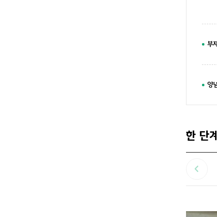
부
양
한 단