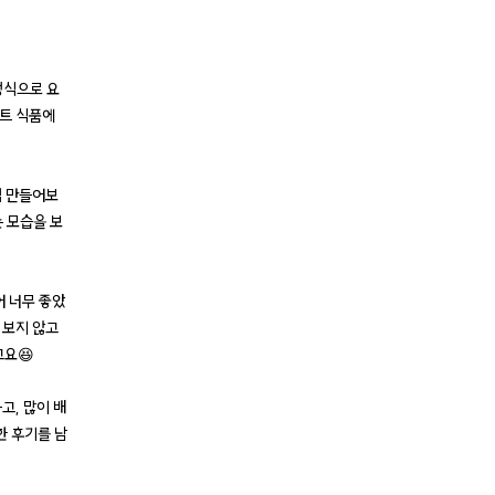
정식으로 요
턴트 식품에
접 만들어보
는 모습을 보
어 너무 좋았
 보지 않고
고요😆
고, 많이 배
한 후기를 남