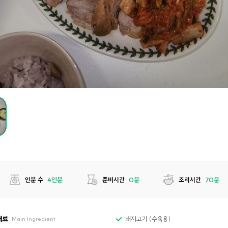
인분 수
4인분
준비시간
0분
조리시간
70분
재료
돼지고기 (수육용)
Main Ingredient