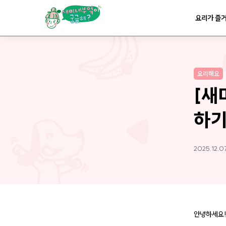
요리가
맛있어지는
부엌
요리가 즐
요리가
건강해지는
부엌
요리해요
요리가
쉬워지는
부엌
[새
하
2025.12.0
안녕하세요!