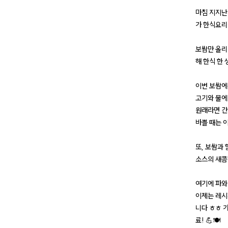
마침 지지난
가 한식요리
보쌈만 올리
해 한식 한
이번 보쌈에
고기와 물에
원래라면 간
바쁠 때는 
또, 보쌈과
소스의 새콤
여기에 파와
이제는 레시
니다 ㅎㅎ 
료! 💪🍽️