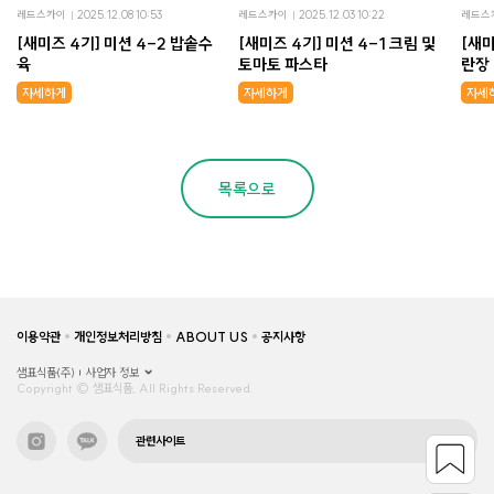
레드스카이
2025.12.08 10:53
레드스카이
2025.12.03 10:22
레드스
[새미즈 4기] 미션 4-2 밥솥수
[새미즈 4기] 미션 4-1 크림 및
[새미
육
토마토 파스타
란장
자세하게
자세하게
자세
목록으로
이용약관
개인정보처리방침
ABOUT US
공지사항
샘표식품(주)
사업자 정보
Copyright © 샘표식품, All Rights Reserved.
관련사이트