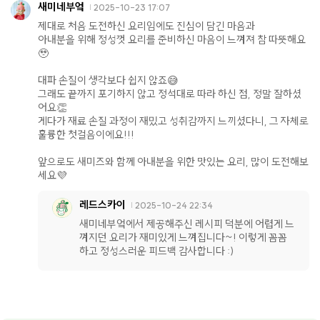
새미네부엌
2025-10-23 17:07
제대로 처음 도전하신 요리임에도 진심이 담긴 마음과
아내분을 위해 정성껏 요리를 준비하신 마음이 느껴져 참 따뜻해요
🥹
대파 손질이 생각보다 쉽지 않죠😅
그래도 끝까지 포기하지 않고 정석대로 따라 하신 점, 정말 잘하셨
어요👏
게다가 재료 손질 과정이 재밌고 성취감까지 느끼셨다니, 그 자체로
훌륭한 첫걸음이에요!!!
앞으로도 새미즈와 함께 아내분을 위한 맛있는 요리, 많이 도전해보
세요💜
레드스카이
2025-10-24 22:34
새미네부엌에서 제공해주신 레시피 덕분에 어렵게 느
껴지던 요리가 재미있게 느껴집니다~! 이렇게 꼼꼼
하고 정성스러운 피드백 감사합니다 :)