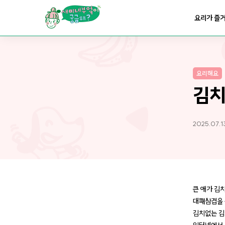
요리가
맛있어지는
부엌
요리가 즐
요리가
건강해지는
부엌
요리해요
요리가
쉬워지는
부엌
김치
2025.07.1
큰 애가 김
대패삼겹을 
김치없는 