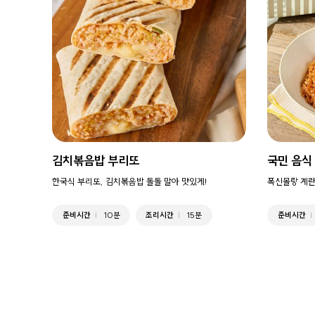
김치볶음밥 부리또
국민 음식
한국식 부리또, 김치볶음밥 돌돌 말아 맛있게!
폭신몰랑 계란
준비시간
10분
조리시간
15분
준비시간