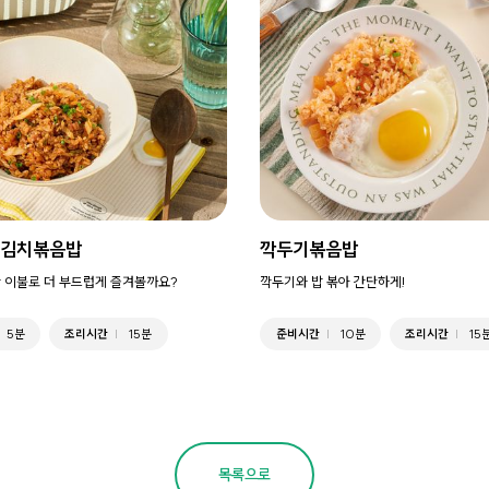
 김치볶음밥
깍두기볶음밥
 이불로 더 부드럽게 즐겨볼까요?
깍두기와 밥 볶아 간단하게!
5분
조리시간
15분
준비시간
10분
조리시간
15
목록으로