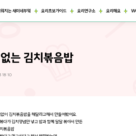
거워지는 새미네부엌
요리초보가이드
요리연구소
요리해요
W
없는 김치볶음밥
3 18:10
치없이 김치볶음밥을 해달라고해서 만들어봤어요.
볶다가 김치양념만 넣고 밥과 함꼐 달달 볶아서 만든
김치볶음밥