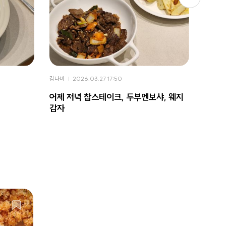
김나비
2026.03.27 17:50
김나비
어제 저녁 찹스테이크, 두부멘보샤, 웨지
원팬으
감자