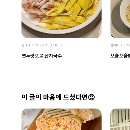
김나비
2026.05.27 10:33
김나비
202
연두링으로 잔치국수
으슬으슬할
이 글이 마음에 드셨다면😍