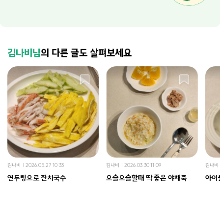
김나비님
의 다른 글도 살펴보세요
김나비
2026.05.27 10:33
김나비
2026.03.30 11:09
김나비
연두링으로 잔치국수
으슬으슬할때 딱 좋은 야채죽
아이