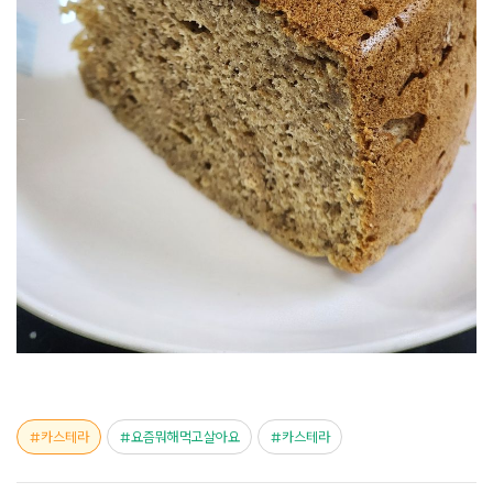
카스테라
요즘뭐해먹고살아요
카스테라