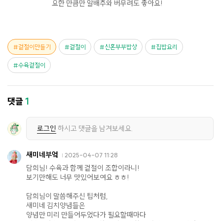
요한 만큼만 알배추와 버무려도 좋아요!
겉절이만들기
겉절이
신혼부부밥상
집밥요리
수육겉절이
댓글
1
로그인
하시고 댓글을 남겨보세요.
새미네부엌
2025-04-07 11:28
담희님! 수육과 함께 겉절이 조합이라니!
보기만해도 너무 맛있어보여요 ㅎㅎ!
담희님이 말씀해주신 팁처럼,
새미네 김치양념들은
양념만 미리 만들어두었다가 필요할때마다