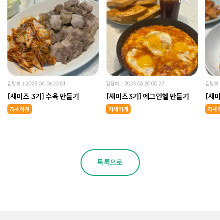
김담희
2025.04.06 22:01
김담희
2025.03.20 00:27
김담희
[새미즈 3기] 수육 만들기
[새미즈3기] 에그인헬 만들기
[새
자세하게
자세하게
자세
목록으로