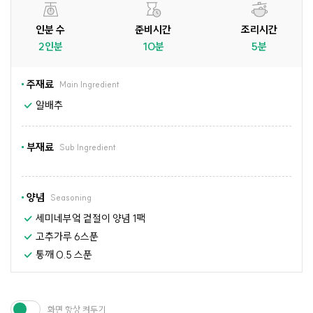
인분 수
준비시간
조리시간
2인분
10분
5분
주재료
Main Ingredient
알배추
부재료
Sub Ingredient
양념
Seasoning
세미네부엌 겉절이 양념 1팩
고추가루 6스푼
통깨 0.5 스푼
화면 항상 켜두기