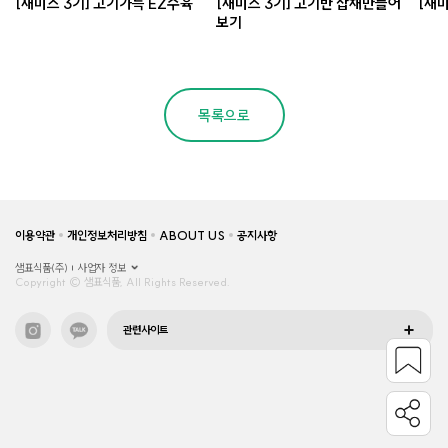
[새미즈 3기] 고기가득 EZ수육
[새미즈 3기] 고기반 잡채만들어
[새미
보기
목록으로
이용약관
개인정보처리방침
ABOUT US
공지사항
샘표식품(주)
사업자 정보
Copyright © 샘표식품, All Rights Reserved.
관련사이트