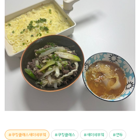
쿠킹클래스새미네부엌
쿠킹클래스
새미네부엌
연두