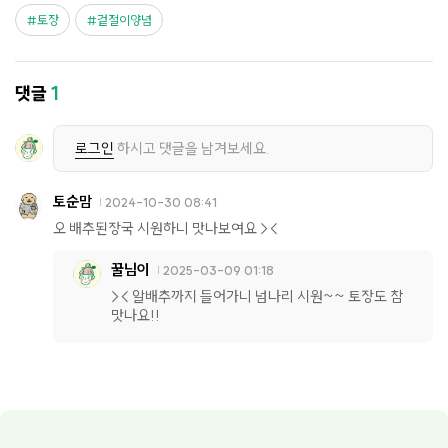
토장
겉절이양념
댓글
1
로그인
하시고 댓글을 남겨보세요.
토순맘
2024-10-30 08:41
오 배추된장국 시원하니 맛나보여요 ><
꿀님이
2025-03-09 01:18
>< 알배추까지 들어가니 넘나리 시원~~ 토장도 참
맛나요!!