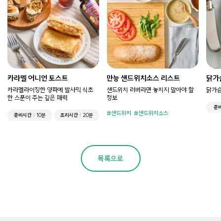
카라멜 어니언 토스트
만능 샌드위치소스 리스트
닭가
카라멜라이징한 양파에 발사믹 식초
샌드위치 러버라면 놓치지 말아야 할
닭가슴
한 스푼이 주는 깊은 매력
정보
준
샌드위치
샌드위치소스
준비시간
10분
조리시간
20분
목록으로