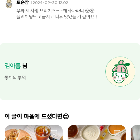
토순맘
2024-09-30 12:02
우와 제 사랑 브리치즈~~에 사과라니 🥹🥹
플레이팅도 고급지고 너무 맛있을 거 같아요!!
김아름
님
롱이의 부엌
이 글이 마음에 드셨다면😍