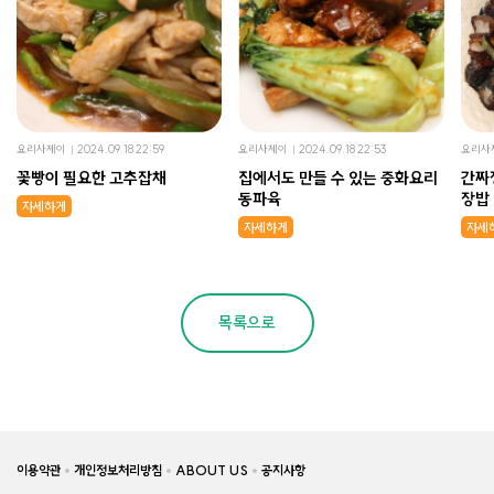
요리사제이
2024.09.18 22:59
요리사제이
2024.09.18 22:53
요리사
꽃빵이 필요한 고추잡채
집에서도 만들 수 있는 중화요리
간짜
동파육
장밥
자세하게
자세하게
자세
목록으로
이용약관
개인정보처리방침
ABOUT US
공지사항