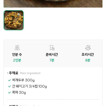
인분 수
준비시간
조리시간
2인분
7분
8분
주재료
Main Ingredient
찌개두부 300g
간 돼지고기 3/4컵 100g
쪽파 30g