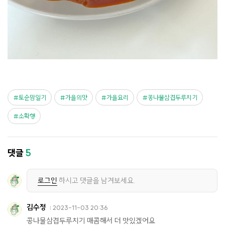
토순맘일기
가을의맛
가을요리
콩나물삼겹두루치기
소확행
댓글
5
로그인
하시고 댓글을 남겨보세요.
김수정
2023-11-03 20:36
콩나물삼겹두루치기 매콤해서 더 맛있겠어요