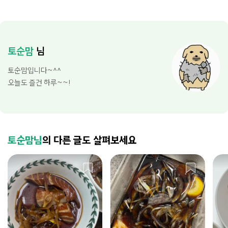
토순맘
님
토순맘입니다~^^
오늘도 즐건 하루~~!
토순맘님
의 다른 글도 살펴보세요