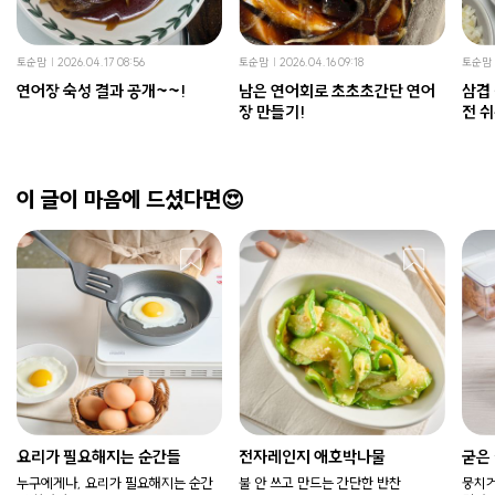
토순맘
2026.04.17 08:56
토순맘
2026.04.16 09:18
토순맘
연어장 숙성 결과 공개~~!
남은 연어회로 초초초간단 연어
삼겹
장 만들기!
전 쉬
이 글이 마음에 드셨다면😍
요리가 필요해지는 순간들
전자레인지 애호박나물
굳은
누구에게나, 요리가 필요해지는 순간
불 안 쓰고 만드는 간단한 반찬
뭉치거