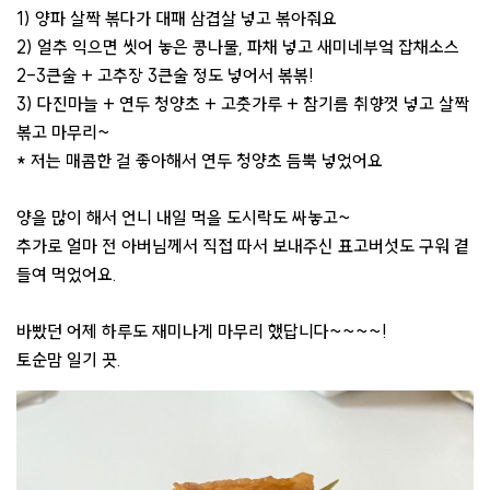
1) 양파 살짝 볶다가 대패 삼겹살 넣고 볶아줘요
2) 얼추 익으면 씻어 놓은 콩나물, 파채 넣고 새미네부엌 잡채소스
2-3큰술 + 고추장 3큰술 정도 넣어서 볶볶!
3) 다진마늘 + 연두 청양초 + 고춧가루 + 참기름 취향껏 넣고 살짝
볶고 마무리~
* 저는 매콤한 걸 좋아해서 연두 청양초 듬뿍 넣었어요
양을 많이 해서 언니 내일 먹을 도시락도 싸놓고~
추가로 얼마 전 아버님께서 직접 따서 보내주신 표고버섯도 구워 곁
들여 먹었어요.
바빴던 어제 하루도 재미나게 마무리 했답니다~~~~!
토순맘 일기 끗.