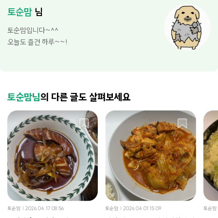
토순맘
님
토순맘입니다~^^
오늘도 즐건 하루~~!
토순맘님
의 다른 글도 살펴보세요
토순맘
2026.04.17 08:56
토순맘
2026.04.01 15:09
토순맘