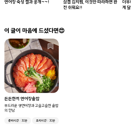
연어장 숙성 결과 공개~~!
삼겹 김치찜, 이것만 따라하면 완
더부
전 쉬워요!!
게 
이 글이 마음에 드셨다면😍
든든한끼 연어장솥밥
부드러운 생연어장과 고슬고슬한 솥밥
의 만남
준비시간
30분
조리시간
30분