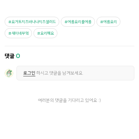
요거트치즈바나나치즈샐러드
여름요리를여름
여름요리
새미네부엌
요리해요
댓글
0
로그인
하시고 댓글을 남겨보세요.
여러분의 댓글을 기다리고 있어요 :)