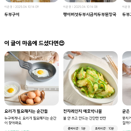
이은경
2025.04.10 14:09
이은경
2025.04.10 14:08
이은경
두부구이
팽이버섯두부시금치두부된장국
두부
이 글이 마음에 드셨다면😍
요리가 필요해지는 순간들
전자레인지 애호박나물
굳은
누구에게나, 요리가 필요해지는 순간
불 안 쓰고 만드는 간단한 반찬
뭉치거
이 찾아와요.
걸까?
준비시간
5분
조리시간
10분