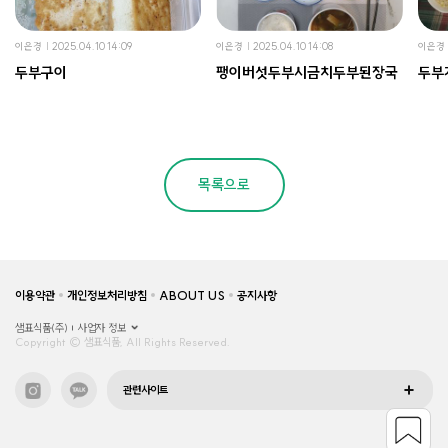
이은경
2025.04.10 14:09
이은경
2025.04.10 14:08
이은경
두부구이
팽이버섯두부시금치두부된장국
두부
목록으로
이용약관
개인정보처리방침
ABOUT US
공지사항
샘표식품(주)
사업자 정보
Copyright © 샘표식품, All Rights Reserved.
관련사이트