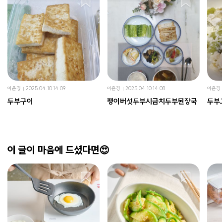
이은경
2025.04.10 14:09
이은경
2025.04.10 14:08
이은경
두부구이
팽이버섯두부시금치두부된장국
두부
이 글이 마음에 드셨다면😍