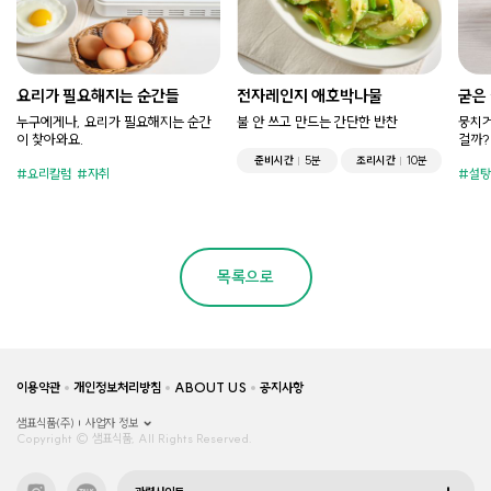
요리가 필요해지는 순간들
전자레인지 애호박나물
굳은
누구에게나, 요리가 필요해지는 순간
불 안 쓰고 만드는 간단한 반찬
뭉치거
이 찾아와요.
걸까?
준비시간
5분
조리시간
10분
요리칼럼
자취
설탕
목록으로
이용약관
개인정보처리방침
ABOUT US
공지사항
샘표식품(주)
사업자 정보
Copyright © 샘표식품, All Rights Reserved.