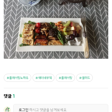
플레이팅노하우
새미네부엌
플레이팅
샐러드
댓글
1
로그인
하시고 댓글을 남겨보세요.