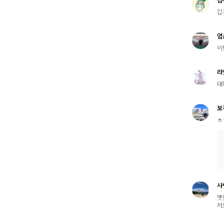
김
감
엄
이
라
대
보
ㅎ
사
옛
저