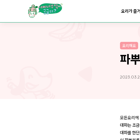
요리가
쉬워지는
부엌
요리가 즐
요리해요
파뿌
2023.03.2
모든요리에 
대파는 조금
대파를 한단