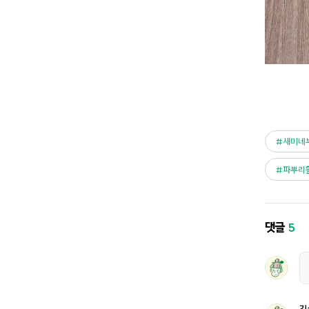
새미네
파뿌리
댓글
5