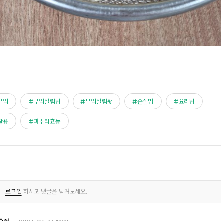
부엌
부엌살림팁
부엌살림왕
손질법
요리팁
활용
파뿌리효능
로그인
하시고 댓글을 남겨보세요.