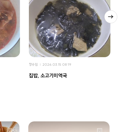
장수임
2026.03.15 08:19
장수임
집밥, 소고기미역국
집밥,