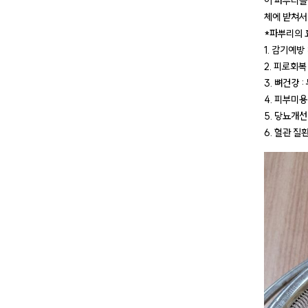
이 파뿌리를
체에 받쳐서
*파뿌리의 
1. 감기예방
2. 피로회
3. 뼈건강 
4. 피부미용
5. 당뇨개선
6. 혈관 질