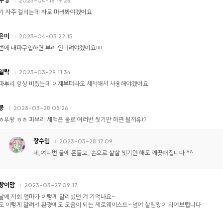
수정
2023-04-16 19:25
기 자주 걸리는데 차로 마셔봐야겠어요
윤미
2023-04-03 22:15
번에 대파구입하면 뿌리 안버려야겠어요!!!!
일락
2023-03-29 11:34
파뿌리 항상 버렸는데 이제부터라도 세척해서 사용해야겠어요.
콩
2023-03-28 08:26
ㅎ우왕 ㅎㅎ 파뿌리 세척은 물로 여러번 씻기만 하면 될까유!?
장수임
2023-03-28 17:09
네,여러번 물에 흔들고, 손으로 살살 씻기만 해도 깨끗해집니다.^^
랑이맘
2023-03-27 09:17
날에 저희 엄마가 이렇게 말리셨던 거 기억나요~
도 이렇게 말려서 환경에도 도움이 되는 제로웨이스트~넘어 살림왕이 되어보렵니다