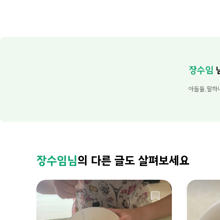
장수임
아들둘,딸하나
장수임님
의 다른 글도 살펴보세요