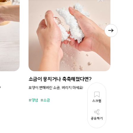
소금이 뭉치거나 축축해졌다면?
시원새
?
모양이 변해버린 소금, 버리지 마세요!
휘리릭 냉
양념
소금
스크랩
준비시
공유하기