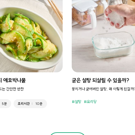
지 애호박나물
굳은 설탕 되살릴 수 있을까?
만드는 간단한 반찬
뭉치거나 굳어버린 설탕, 왜 이렇게 된걸까
설탕
요리당
5분
조리시간
10분