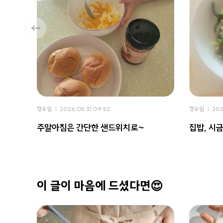
장수임
2026.05.31 09:52
장수임
202
주말아침은 간단한 샌드위치로~
집밥, 시
이 글이 마음에 드셨다면😍