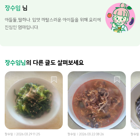
장수임
님
아들둘,딸하나. 입맛 까탈스러운 아이들을 위해 요리에
진심인 엄마입니다.
장수임님
의 다른 글도 살펴보세요
장수임
2026.03.29 11:25
장수임
2026.03.22 08:26
장수임