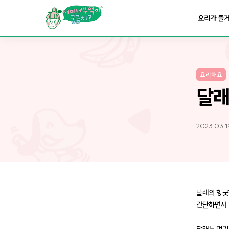
요리가
맛있어지는
부엌
요리가 즐
요리가
건강해지는
부엌
요리해요
요리가
쉬워지는
부엌
달래
2023.03.1
달래의 향긋
간단하면서 