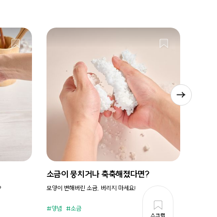
소금이 뭉치거나 축축해졌다면?
시원새
?
모양이 변해버린 소금, 버리지 마세요!
휘리릭 냉
양념
소금
준비시
스크랩