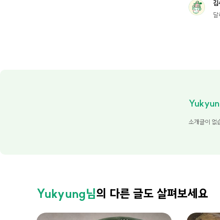
김
달
Yukyun
소개글이 없
Yukyung님
의 다른 글도 살펴보세요