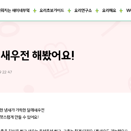
거워지는 새미네부엌
요리초보가이드
요리연구소
요리해요
W
새우전 해봤어요!
9 22:47
한 냄새가 가득한 달래새우전
멋스럽게 만들 수 있어요!