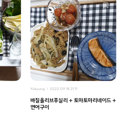
Yukyung
2022.09.18 21:11
바질올리브푸실리 + 토마토마리네이드 +
연어구이