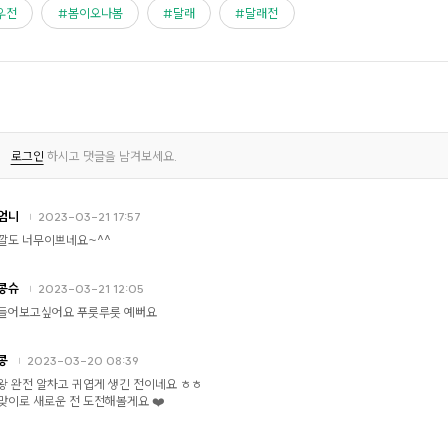
우전
봄이오나봄
달래
달래전
로그인
하시고 댓글을 남겨보세요.
엄니
2023-03-21 17:57
깔도 너무이쁘네요~^^
콩슈
2023-03-21 12:05
들어보고싶어요 푸릇루릇 예뻐요
콩
2023-03-20 08:39
왕 완전 알차고 귀엽게 생긴 전이네요 ㅎㅎ
맞이로 새로운 전 도전해볼게요 ❤️