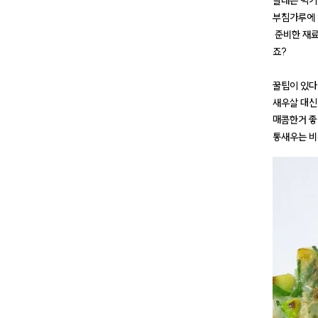
달래는 먹기
부침가루에 
준비한 재료
죠?
꿀팁이 있
새우살 대신
매콤한거 좋
통새우는 비