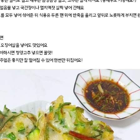
 좋은 길이로 썰고 새우는 듬성듬성 썰고, 고추는 잘게 다져요 (통새우도 가능해요!)
얼음물 넣고 국간장이나 멸치액젓 살짝 넣어 간해요
를 모두 넣어 섞어준 뒤 식용유 두른 팬 위에 반죽을 올리고 앞뒤로 노릇하게 부치면 완
다면
 오징어살을 넣어도 맛있어요
아하시면 청양고추 넣으면 꿀맛!
주얼은 좋지만 잘 떨어질 수 있어 한번만 뒤집어요!