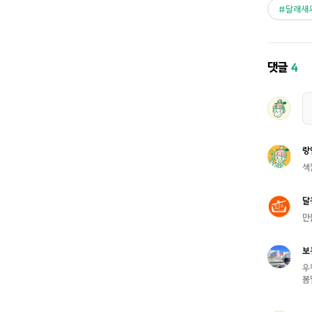
달래새
댓글
4
랑
색
달
만
보
우
봄