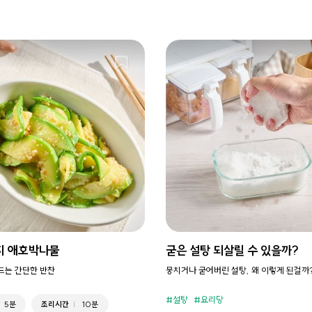
지 애호박나물
굳은 설탕 되살릴 수 있을까?
만드는 간단한 반찬
뭉치거나 굳어버린 설탕, 왜 이렇게 된걸까
설탕
요리당
5분
조리시간
10분