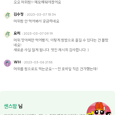
오오 머위쌈!! 메모해둬야겠어요
김수정
2023-03-07 18:34
머위쌈 안 먹어봐서 궁금하네요
요히
2023-03-07 09:19
머위 장아찌만 먹어봤지, 이렇게 쌈밥으로 즐길 수 있다는 건 몰랐
네요!
새로운 사실 알게 됩니다. 멋진 레시피 감사합니다 :)
WH
2023-03-06 21:55
머위를 쌈으로도 먹는군요~~전 호박잎 작은 건가했는데!
센스맘
님