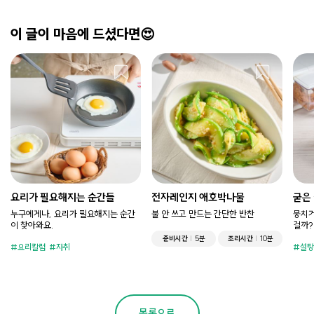
이 글이 마음에 드셨다면😍
요리가 필요해지는 순간들
전자레인지 애호박나물
굳은
누구에게나, 요리가 필요해지는 순간
불 안 쓰고 만드는 간단한 반찬
뭉치거
이 찾아와요.
걸까?
준비시간
5분
조리시간
10분
요리칼럼
자취
설탕
목록으로