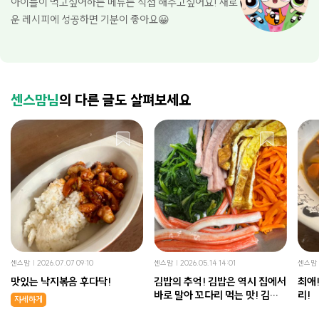
아이들이 먹고싶어하는 메뉴는 직접 해주고싶어요! 새로
운 레시피에 성공하면 기분이 좋아요😀
센스맘님
의 다른 글도 살펴보세요
센스맘
2026.07.07 09:10
센스맘
2026.05.14 14:01
센스맘
맛있는 낙지볶음 후다닥!
김밥의 추억! 김밥은 역시 집에서
최애! 진짜 너무 맛있는 키
바로 말아 꼬다리 먹는 맛! 김밥
리!
자세하게
만들기!