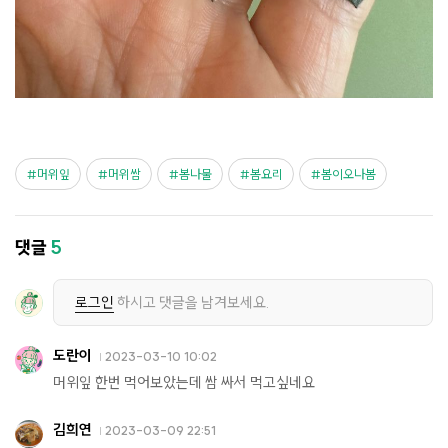
머위잎
머위쌈
봄나물
봄요리
봄이오나봄
댓글
5
로그인
하시고 댓글을 남겨보세요.
도란이
2023-03-10 10:02
머위잎 한번 먹어보았는데 쌈 싸서 먹고싶네요
김희연
2023-03-09 22:51