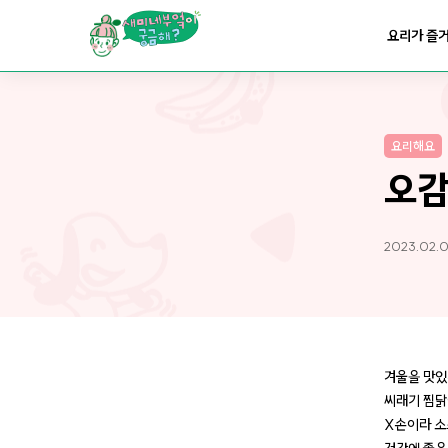
요리가
맛있어지는
부엌
요리가 즐
요리가
건강해지는
부엌
요리해요
요리가
쉬워지는
부엌
오감
2023.02.0
겨울을 맛있
씨래기 찜닭
X손이라 소