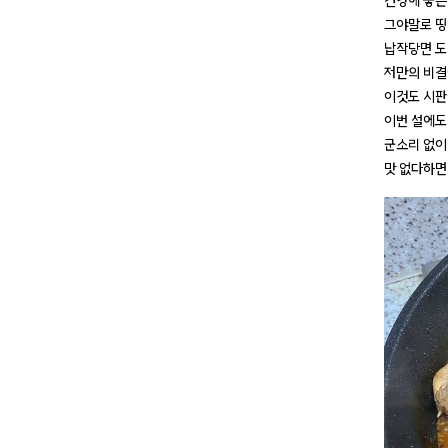
건강에 좋은
그야말로 
납작당면 도
저만의 비결
이것도 시판
이번 설에도
군소리 없이
맛 없다하면