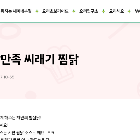
거워지는 새미네부엌
요리초보가이드
요리연구소
요리해요
W
만족 씨래기 찜닭
7 10:55
게 해주는 저만의 필살닭!
이요!
스는 시판 찜닭 소스로 해요! ㅋㅋ