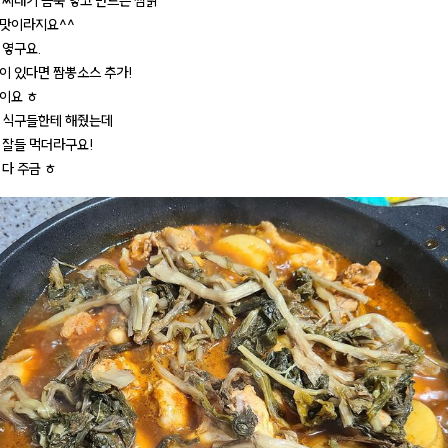
 씨래기 듬뿍 옇고 만드는 찜닭
띵맛이라지요^^
 옇구요.
이 있다면 짬뽕소스 추가!
이요 ㅎ
 식구들한테 해줬는데
 잘들 먹더라구요!
 다 주금 ㅎ