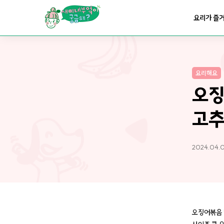
요리가
맛있어지는
부엌
요리가 즐
요리가
건강해지는
부엌
요리해요
요리가
쉬워지는
부엌
오징
고추
2024.04.0
오징어볶음 