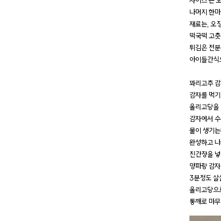
사이즈 큰 
나머지 한마
재료는, 오
떡국떡 고춧
튀김은 전분
아이들간식으
꽈리고추 
감자를 먹기
올리고당을 
감자에서 수
물이 생기는
완성하고 나
진간장을 넣
양파랑 감자
3분정도 살
올리고당으로
통깨로 마무