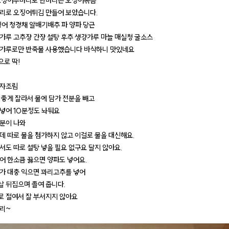
오징어두마리로 한마리는 오징어볶음
리로 오징어튀김 만들어 보았습니다.
징어 청경채 알배기배추 파 양파 당근
가루 고추장 간장 설탕 후추 생강가루 마늘 매실청 굴소스
가루로만 반죽물 사용했습니다 바삭하니 맛있네요
로 딱!
감자조림
 좋게 잘라서 물에 담가 전분을 빼고
넣어 10분정도 놔둬요
분이 나와
데 따로 물을 첨가하지 않고 이걸로 물을 대신해요.
서도 따로 설탕 넣을 필요 없구요 달지 않아요.
어 한소큼 끓으면 양파도 넣어요.
가 대충 익으면 꽈리고추를 넣어
살 뒤집으며 졸여 줍니다.
 절여서 잘 부서지지 않아요
리~