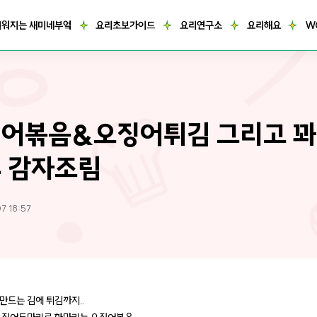
거워지는 새미네부엌
요리초보가이드
요리연구소
요리해요
W
어볶음&오징어튀김 그리고 
 감자조림
7 18:57
만드는 김에 튀김까지..