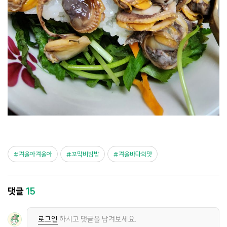
겨울아겨울아
꼬막비빔밥
겨울바다의맛
댓글
15
로그인
하시고 댓글을 남겨보세요.