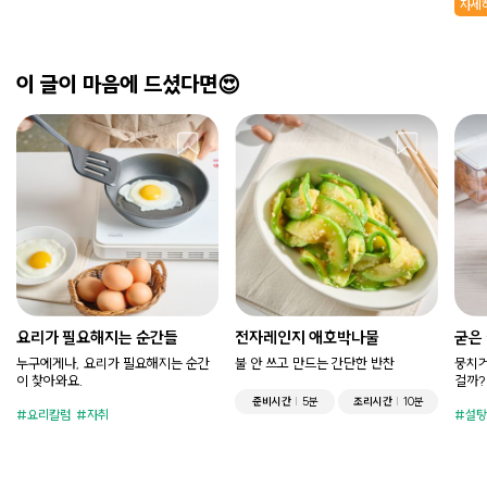
자세
이 글이 마음에 드셨다면😍
요리가 필요해지는 순간들
전자레인지 애호박나물
굳은
누구에게나, 요리가 필요해지는 순간
불 안 쓰고 만드는 간단한 반찬
뭉치거
이 찾아와요.
걸까?
준비시간
5분
조리시간
10분
요리칼럼
자취
설탕