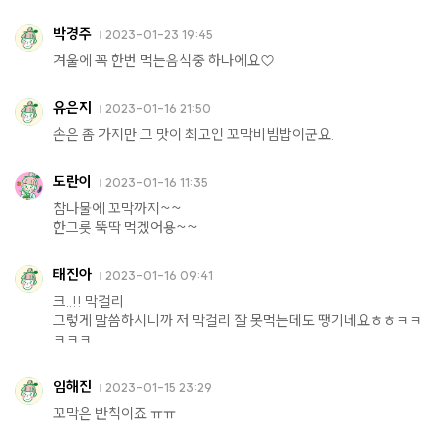
박경주
2023-01-23 19:45
겨울에 꼭 한번 먹는음식중 하나에요♡
유은지
2023-01-16 21:50
손은 좀 가지만 그 맛이 최고인 꼬막비빔밥이군요.
도란이
2023-01-16 11:35
참나물에 꼬막까지~~
한그릇 뚝딱 먹겠어용~~
태진아
2023-01-16 09:41
크..!! 막걸리
그렇게 말씀하시니까 저 막걸리 잘 못먹는데도 땡기네요ㅎㅎㅋㅋ
ㅋㅋㅋ
임해진
2023-01-15 23:29
꼬막은 반칙이죠 ㅠㅠ