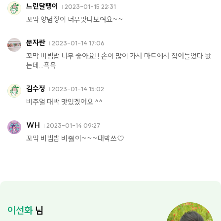
느린달팽이
2023-01-15 22:31
꼬막 양념장이 너무맛나보여요~~
문자란
2023-01-14 17:06
꼬막 비빔밥 너무 좋아요!! 손이 많이 가서 마트에서 집어들었다 놨
는데...흑흑
김수정
2023-01-14 15:02
비주얼 대박 맛있겠어요 ^^
WH
2023-01-14 09:27
꼬막 비빔밥 비줠이~~~대박쓰♡
이선화
님