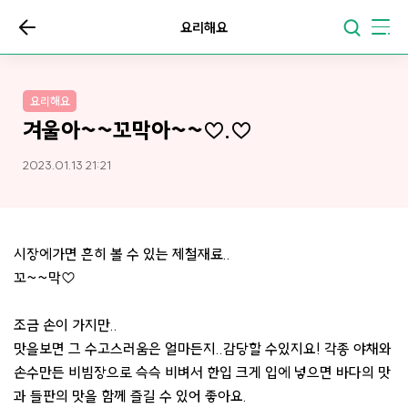
요리해요
요리해요
겨울아~~꼬막아~~♡.♡
2023.01.13 21:21
시장에가면 흔히 볼 수 있는 제철재료..
꼬~~막♡
조금 손이 가지만..
맛을보면 그 수고스러움은 얼마든지..감당할 수있지요! 각종 야채와
손수만든 비빔장으로 슥슥 비벼서 한입 크게 입에 넣으면 바다의 맛
과 들판의 맛을 함께 즐길 수 있어 좋아요.