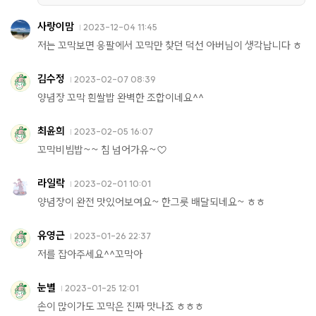
사랑이맘
2023-12-04 11:45
저는 꼬막보면 응팔에서 꼬막만 찾던 덕선 아버님이 생각납니다 ㅎ
김수정
2023-02-07 08:39
양념장 꼬막 흰쌀밥 완벽한 조합이네요^^
최윤희
2023-02-05 16:07
꼬막비빔밥~~ 침 넘어가유~♡
라일락
2023-02-01 10:01
양념장이 완전 맛있어보여요~ 한그릇 배달되네요~ ㅎㅎ
유영근
2023-01-26 22:37
저를 잡아주세요^^꼬막아
눈별
2023-01-25 12:01
손이 많이가도 꼬막은 진짜 맛나죠 ㅎㅎㅎ