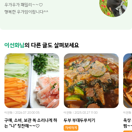
우가우가 패밀리~~♡
행복한 우가맘이랍니다^^
이선화님
의 다른 글도 살펴보세요
이선화
2026.07.20 00:05
이선화
2025.03.27 11:00
이선화
구매, 소비, 보관 똑 소리나게 하
두부 부대두루치기
옥상
는 "나" 칭찬해~~♡
찜~
자세하게