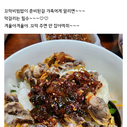
꼬막비빔밥이 준비된걸 가족에게 알리면~~~
막걸리는 필수~~~♡♡
겨울아겨울아..꼬막 주면 안 잡아먹쥐~~~