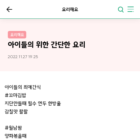
요리해요
요리해요
아이들의 위한 간단한 요리
2022.11.27 19:25
아이들의 최애간식
#꼬마김밥
지단만들때 필수 연두 한방울
감칠맛 좔좔
#월남쌈
양파볶을때