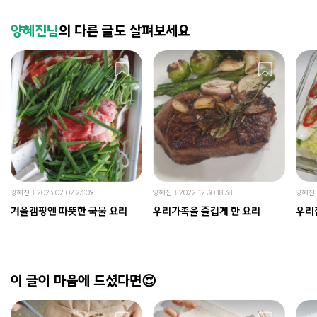
양혜진님
의 다른 글도 살펴보세요
양혜진
2023.02.02 23:09
양혜진
2022.12.30 18:38
양혜진
겨울캠핑엔 따뜻한 국물 요리
우리가족을 즐겁게 한 요리
우리
이 글이 마음에 드셨다면😍