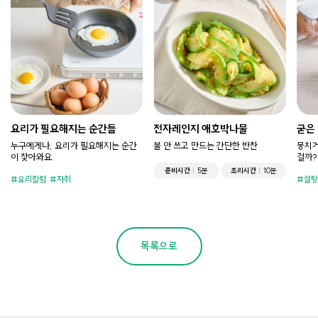
요리가 필요해지는 순간들
전자레인지 애호박나물
굳은
누구에게나, 요리가 필요해지는 순간
불 안 쓰고 만드는 간단한 반찬
뭉치거
이 찾아와요.
걸까?
준비시간
5분
조리시간
10분
요리칼럼
자취
설탕
목록으로